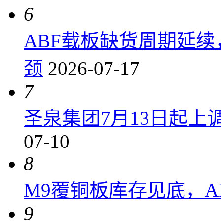
6
ABF载板缺货周期延
颈
2026-07-17
7
圣泉集团7月13日起上调P
07-10
8
M9覆铜板库存见底，A
9