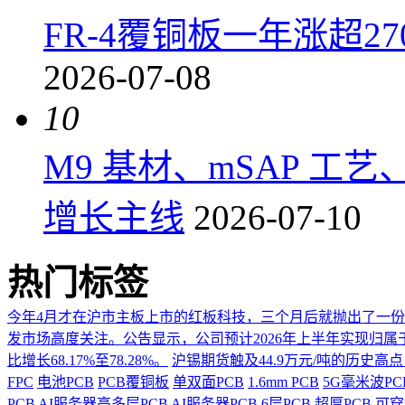
FR-4覆铜板一年涨超2
2026-07-08
10
M9 基材、mSAP 工
增长主线
2026-07-10
热门标签
今年4月才在沪市主板上市的红板科技，三个月后就抛出了一
发市场高度关注。公告显示，公司预计2026年上半年实现归属于上市
比增长68.17%至78.28%。
沪锡期货触及44.9万元/吨的历史高
FPC
电池PCB
PCB覆铜板
单双面PCB
1.6mm PCB
5G毫米波P
PCB
AI服务器高多层PCB
AI服务器PCB
6层PCB
超厚PCB
可穿