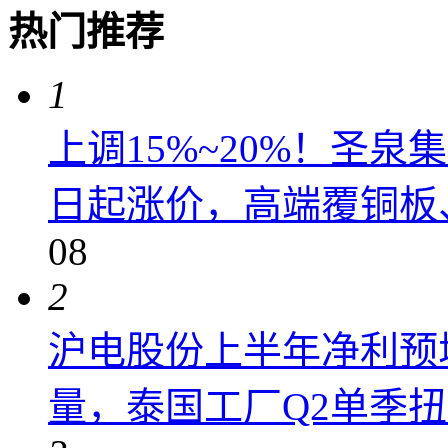
热门推荐
1
上调15%~20%！圣泉集
日起涨价，高端覆铜板、
08
2
沪电股份上半年净利预增6
量，泰国工厂Q2单季