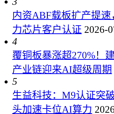
3
内资ABF载板扩产提
力芯片客户认证
2026-0
4
覆铜板暴涨超270%！
产业链迎来AI超级周期
5
生益科技：M9认证突
头加速卡位AI算力
2026