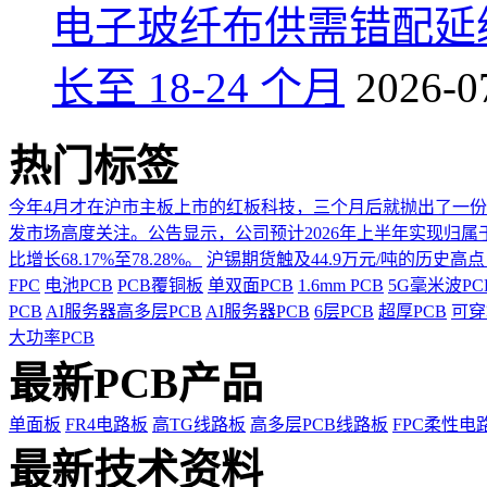
电子玻纤布供需错配延
长至 18-24 个月
2026-0
热门标签
今年4月才在沪市主板上市的红板科技，三个月后就抛出了一
发市场高度关注。公告显示，公司预计2026年上半年实现归属于上市
比增长68.17%至78.28%。
沪锡期货触及44.9万元/吨的历史高
FPC
电池PCB
PCB覆铜板
单双面PCB
1.6mm PCB
5G毫米波P
PCB
AI服务器高多层PCB
AI服务器PCB
6层PCB
超厚PCB
可穿
大功率PCB
最新PCB产品
单面板
FR4电路板
高TG线路板
高多层PCB线路板
FPC柔性电
最新技术资料