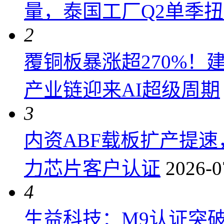
量，泰国工厂Q2单季
2
覆铜板暴涨超270%！
产业链迎来AI超级周期
3
内资ABF载板扩产提
力芯片客户认证
2026-0
4
生益科技：M9认证突