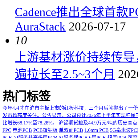
Cadence推出全球首
AuraStack
2026-07-17
10
上游基材涨价持续传导
遍拉长至2.5~3个月
202
热门标签
今年4月才在沪市主板上市的红板科技，三个月后就抛出了一
发市场高度关注。公告显示，公司预计2026年上半年实现归属于上市
比增长68.17%至78.28%。
沪锡期货触及44.9万元/吨的历史高
FPC
电池PCB
PCB覆铜板
单双面PCB
1.6mm PCB
5G毫米波P
PCB
AI服务器高多层PCB
AI服务器PCB
6层PCB
超厚PCB
可穿