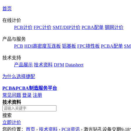
首页
在线计价
PCB计价
FPC计价
SMT/DIP计价
PCBA配单
钢网计价
产品与服务
PCB
HDI高密度互连板
铝基板
FPC挠性板
PCBA配单
SM
技术支持
产品展示
技术资料
DFM
Datasheet
为什么选择捷配
PCB&PCBA制造服务平台
常见问题
登录
注册
技术资料
搜索
立即计价
您的位置：
首页
›
技术资料
›
PCB资讯
›
激光钻孔设备交期9-1