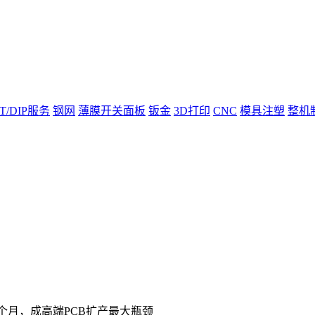
T/DIP服务
钢网
薄膜开关面板
钣金
3D打印
CNC
模具注塑
整机
8个月，成高端PCB扩产最大瓶颈