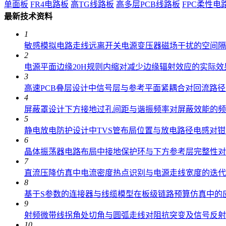
单面板
FR4电路板
高TG线路板
高多层PCB线路板
FPC柔性电
最新技术资料
1
敏感模拟电路走线远离开关电源变压器磁场干扰的空间隔
2
电源平面边缘20H规则内缩对减少边缘辐射效应的实际效
3
高速PCB叠层设计中信号层与参考平面紧耦合对回流路
4
屏蔽罩设计下方接地过孔间距与谐振频率对屏蔽效能的频
5
静电放电防护设计中TVS管布局位置与放电路径电感对
6
晶体振荡器电路布局中接地保护环与下方参考层完整性对
7
直流压降仿真中电流密度热点识别与电源走线宽度的迭代
8
基于S参数的连接器与线缆模型在板级链路预算仿真中的
9
射频微带线拐角处切角与圆弧走线对阻抗突变及信号反射
10