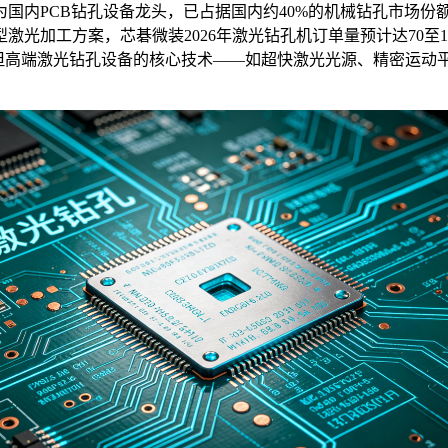
CB钻孔设备龙头，已占据国内约40%的机械钻孔市场份额，202
光加工方案，芯碁微装2026年激光钻孔机订单量预计达70至1
高端激光钻孔设备的核心技术——如超快激光光源、精密运动平台