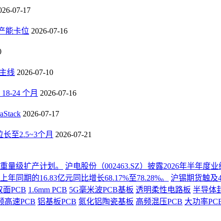
026-07-17
B产能卡位
2026-07-16
0
长主线
2026-07-10
-24 个月
2026-07-16
tack
2026-07-17
至2.5~3个月
2026-07-21
份重量级扩产计划。
沪电股份（002463.SZ）披露2026年半
同期的16.83亿元同比增长68.17%至78.28%。
沪锡期货触及4
双面PCB
1.6mm PCB
5G毫米波PCB基板
透明柔性电路板
半导体
频高速PCB
铝基板PCB
氮化铝陶瓷基板
高频混压PCB
大功率PC