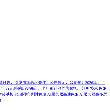
年度业绩预告，引发市场高度关注。公告显示，公司预计2026年上半
4.9万元/吨的历史高点，半年累计涨幅约40%。
分享
技术
PCB
封装基板
PCB阻抗
刚性PCB
AI服务器高速PCB
AI服务器高多层
B