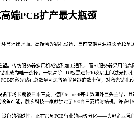
成高端PCB扩产最大瓶颈
环节浮出水面。高端激光钻孔设备，当前交期普遍拉长至12至18
塑。传统服务器多用机械钻孔加工通孔，而AI服务器采用的高阶
钻孔成为唯一选择。一块高阶HDI板需进行10次以上的激光打孔
，其PCB的激光钻孔总数量可达普通服务器的数十倍，对激光钻孔
场长期被日本三菱、德国Schmoll等少数海外巨头主导，
端设备产能，胜宏科技一家就锁定了300台三菱镭射钻机。许多
设备的稀缺性，正在加剧PCB行业的两极分化——头部企业凭