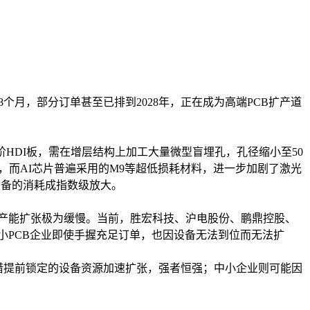
个月，部分订单甚至已排到2028年，正在成为高端PCB扩产道
HDI板，需在增层结构上加工大量微型盲埋孔，孔径缩小至50
，而AI芯片普遍采用的M9等超低损耗材料，进一步加剧了激光
设备的消耗成指数级放大。
且产能扩张极为缓慢。当前，胜宏科技、沪电股份、鹏鼎控股、
中小PCB企业即使手握充足订单，也因设备无法到位而无法扩
借提前锁定的设备资源加速扩张，强者恒强；中小企业则可能因