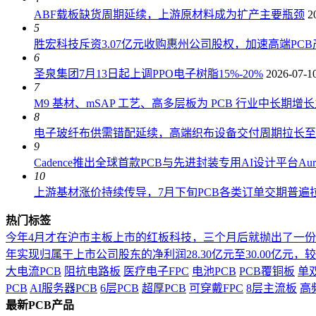
ABF载板缺货周期延续，上游原材料成为扩产主要瓶颈
2
5
胜宏科技斥资3.07亿元收购惠州公司股权，加速高端PC
6
圣泉集团7月13日起上调PPO电子树脂15%-20%
2026-07-1
7
M9 基材、mSAP 工艺、高多层板为 PCB 行业中长期增
8
电子玻纤布供需错配延续，高端织布设备交付周期拉长至 18
9
Cadence推出全球首款PCB与先进封装专用AI设计平台AuraS
10
上游基材涨价持续传导，7月下旬PCB各类订单交期普遍拉长
热门标签
今年4月才在沪市主板上市的红板科技，三个月后就抛出了一
年实现归属于上市公司股东的净利润28.30亿元至30.00亿元，较上年
大电流PCB
阻抗电路板
医疗电子FPC
电池PCB
PCB覆铜板
单
PCB
AI服务器PCB
6层PCB
超厚PCB
可穿戴FPC
8层主流板
高
最新PCB产品