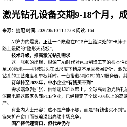
激光钻孔设备交期9-18个月，
来源：捷配
时间: 2026/06/10 11:17:08
阅读: 164
AI算力的爆发，正让一个隐藏在PCB产业链深处的“卡脖子”
路上最硬的“隐形天花板”。
技术升级，推高激光钻孔需求
这一瓶颈的出现，根源于AI时代对PCB制造工艺的根本性重
至100微米——机械钻头在此尺度下精度不足且极易断针，激光
钻孔的工艺难度和单板耗时。一台搭载8颗GPU的AI服务器
订单排至2028年，中小企业“有钱买不到”
需求端急剧扩张，供给端却难以跟上。全球高端激光钻孔设备市
深南电路这四家头部PCB企业，已经锁定了全球70%以上的高
产。
有业内人士形容：这不是产能不够，而是“有钱也买不到”。
错失扩产窗口而被迫退出高端市场竞争。
国产替代迎窗口，但代差仍存