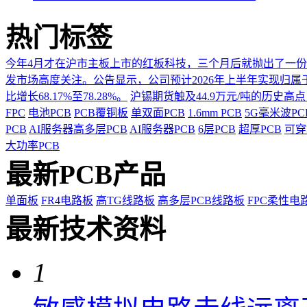
热门标签
今年4月才在沪市主板上市的红板科技，三个月后就抛出了一
发市场高度关注。公告显示，公司预计2026年上半年实现归属于上市
比增长68.17%至78.28%。
沪锡期货触及44.9万元/吨的历史高
FPC
电池PCB
PCB覆铜板
单双面PCB
1.6mm PCB
5G毫米波P
PCB
AI服务器高多层PCB
AI服务器PCB
6层PCB
超厚PCB
可穿
大功率PCB
最新PCB产品
单面板
FR4电路板
高TG线路板
高多层PCB线路板
FPC柔性电
最新技术资料
1