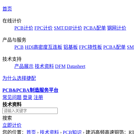
首页
在线计价
PCB计价
FPC计价
SMT/DIP计价
PCBA配单
钢网计价
产品与服务
PCB
HDI高密度互连板
铝基板
FPC挠性板
PCBA配单
SM
技术支持
产品展示
技术资料
DFM
Datasheet
为什么选择捷配
PCB&PCBA制造服务平台
常见问题
登录
注册
技术资料
搜索
立即计价
您的位置：
首页
›
技术资料
›
PCB知识
›
建滔高频高速铜箔：RT