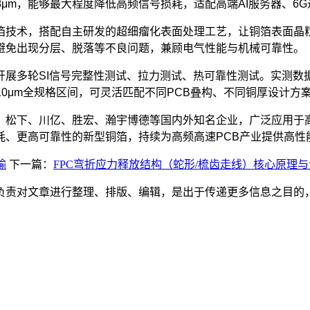
可低至0.8μm，能够最大程度降低高频信号损耗，适配高端AI服务器
技术，搭配自主研发的超细瘤化表面处理工艺，让铜箔表面晶
避免出现分层、脱落等不良问题，兼顾电气性能与机械可靠性。
多轮SI信号完整性测试、拉力测试、热可靠性测试。实测数据表
10μm全规格区间，可灵活匹配不同PCB叠构、不同铜厚设计方
松下、川亿、胜宏、瀚宇博德等国内外知名企业，广泛应用于
耗、更高可靠性的新型铜箔，持续为高频高速PCB产业提供高性
输
下一篇：
FPC弯折应力释放结构（蛇形/梳齿走线）核心原理
负责对文章进行整理、排版、编辑，是出于传递更多信息之目的
。