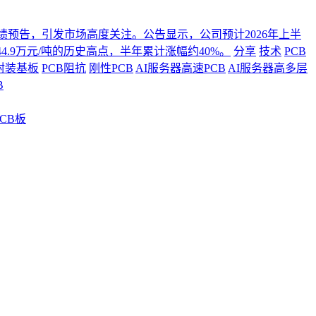
年度业绩预告，引发市场高度关注。公告显示，公司预计2026年上半
4.9万元/吨的历史高点，半年累计涨幅约40%。
分享
技术
PCB
封装基板
PCB阻抗
刚性PCB
AI服务器高速PCB
AI服务器高多层
B
CB板