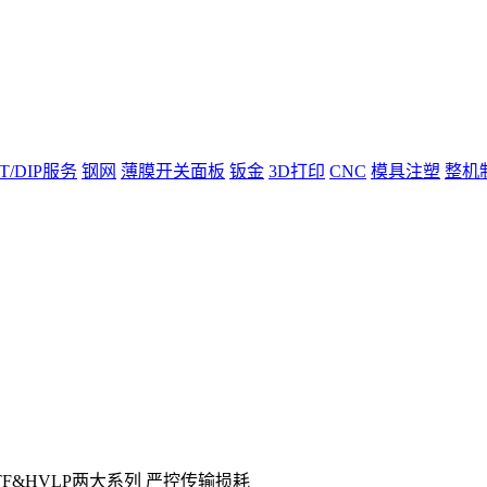
T/DIP服务
钢网
薄膜开关面板
钣金
3D打印
CNC
模具注塑
整机
F&HVLP两大系列 严控传输损耗