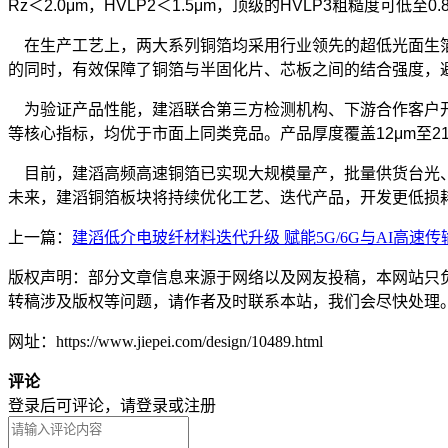
Rz＜2.0μm，HVLP2＜1.5μm，顶级的HVLP3粗糙度
在生产工艺上，两大系列铜箔均采用行业领先的超低光面生箔
的同时，有效保障了铜箔与半固化片、芯板之间的结合强度，
为验证产品性能，建滔联合第三方检测机构、下游合作客户开展
等核心指标，均优于市面上同类竞品。产品厚度覆盖12μm至2
目前，建滔高频高速铜箔已实现大规模量产，批量供货台光、
未来，建滔铜箔板块将持续优化工艺、迭代产品，开发更低损
上一篇：
建滔低介电玻纤材料迭代升级 赋能5G/6G与AI高速传
版权声明：部分文章信息来源于网络以及网友投稿，本网站只
转稿涉及版权等问题，请作者及时联系本站，我们会尽快处理
网址：https://www.jiepei.com/design/10489.html
评论
登录后可评论，请
登录
或
注册