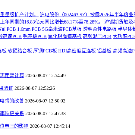
份重量级扩产计划。
沪电股份（002463.SZ）披露2026年半
同期的16.83亿元同比增长68.17%至78.28%。
沪锡期货触及4
双面PCB
1.6mm PCB
5G毫米波PCB基板
透明柔性电路板
半导体
频高速PCB
铝基板PCB
氮化铝陶瓷基板
高频混压PCB
大功率PC
路板
软硬结合板
厚铜PCB板
HDI高密度互连板
铝基板
高频高速P
离距离计算
2026-08-07 12:54:49
果验证
2026-08-07 12:52:26
径电感的改善
2026-08-07 12:50:02
率响应关系
2026-08-07 12:47:38
钳位电压的影响
2026-08-07 12:45:14