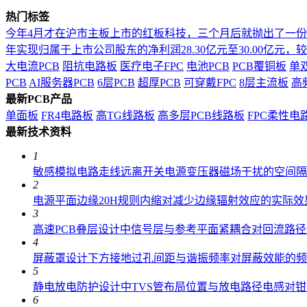
热门标签
今年4月才在沪市主板上市的红板科技，三个月后就抛出了一
年实现归属于上市公司股东的净利润28.30亿元至30.00亿元，较上年
大电流PCB
阻抗电路板
医疗电子FPC
电池PCB
PCB覆铜板
单
PCB
AI服务器PCB
6层PCB
超厚PCB
可穿戴FPC
8层主流板
高
最新PCB产品
单面板
FR4电路板
高TG线路板
高多层PCB线路板
FPC柔性电
最新技术资料
1
敏感模拟电路走线远离开关电源变压器磁场干扰的空间隔
2
电源平面边缘20H规则内缩对减少边缘辐射效应的实际效
3
高速PCB叠层设计中信号层与参考平面紧耦合对回流路
4
屏蔽罩设计下方接地过孔间距与谐振频率对屏蔽效能的频
5
静电放电防护设计中TVS管布局位置与放电路径电感对
6