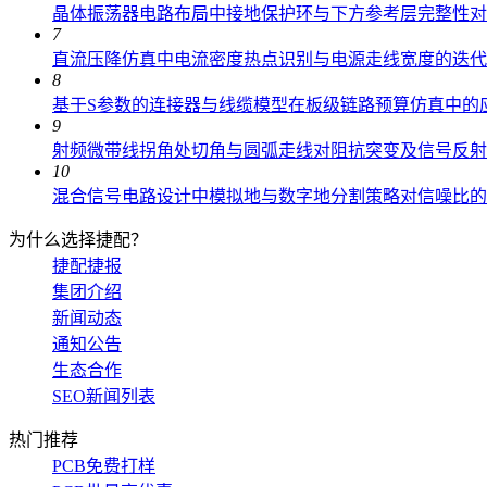
晶体振荡器电路布局中接地保护环与下方参考层完整性对
7
直流压降仿真中电流密度热点识别与电源走线宽度的迭代
8
基于S参数的连接器与线缆模型在板级链路预算仿真中的
9
射频微带线拐角处切角与圆弧走线对阻抗突变及信号反射
10
混合信号电路设计中模拟地与数字地分割策略对信噪比的
为什么选择捷配？
捷配捷报
集团介绍
新闻动态
通知公告
生态合作
SEO新闻列表
热门推荐
PCB免费打样