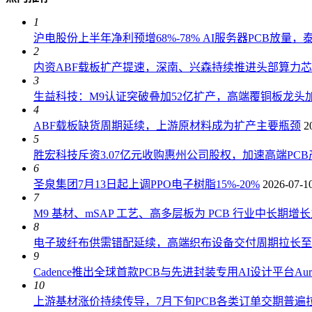
1
沪电股份上半年净利预增68%-78% AI服务器PCB放量
2
内资ABF载板扩产提速，深南、兴森持续推进头部算力
3
生益科技：M9认证突破叠加52亿扩产，高端覆铜板龙头加
4
ABF载板缺货周期延续，上游原材料成为扩产主要瓶颈
2
5
胜宏科技斥资3.07亿元收购惠州公司股权，加速高端PC
6
圣泉集团7月13日起上调PPO电子树脂15%-20%
2026-07-1
7
M9 基材、mSAP 工艺、高多层板为 PCB 行业中长期增
8
电子玻纤布供需错配延续，高端织布设备交付周期拉长至 18
9
Cadence推出全球首款PCB与先进封装专用AI设计平台AuraS
10
上游基材涨价持续传导，7月下旬PCB各类订单交期普遍拉长