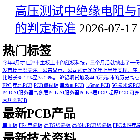
高压测试中绝缘电阻与
的判定标准
2026-07-17
热门标签
今年4月才在沪市主板上市的红板科技，三个月后就抛出了一
发市场高度关注。公告显示，公司预计2026年上半年实现归属于上市
比增长68.17%至78.28%。
沪锡期货触及44.9万元/吨的历史高
FPC
电池PCB
PCB覆铜板
单双面PCB
1.6mm PCB
5G毫米波P
PCB
AI服务器高多层PCB
AI服务器PCB
6层PCB
超厚PCB
可穿
大功率PCB
最新PCB产品
单面板
FR4电路板
高TG线路板
高多层PCB线路板
FPC柔性电
最新技术资料