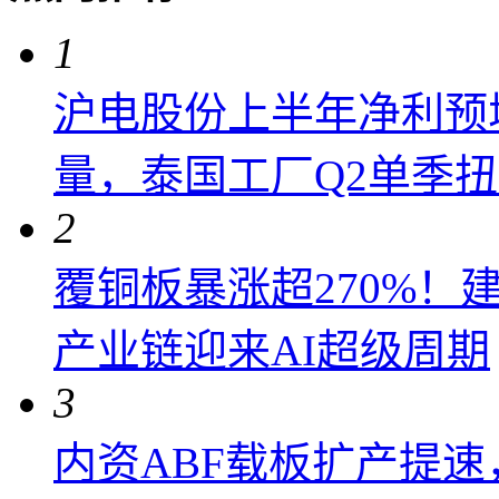
1
沪电股份上半年净利预增6
量，泰国工厂Q2单季
2
覆铜板暴涨超270%！
产业链迎来AI超级周期
3
内资ABF载板扩产提