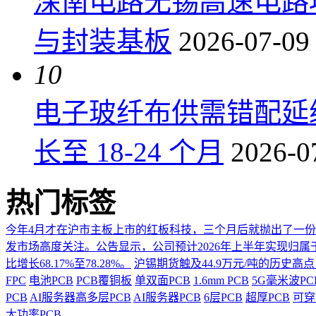
深南电路无锡高速电路项
与封装基板
2026-07-09
10
电子玻纤布供需错配延
长至 18-24 个月
2026-0
热门标签
今年4月才在沪市主板上市的红板科技，三个月后就抛出了一
发市场高度关注。公告显示，公司预计2026年上半年实现归属于上市
比增长68.17%至78.28%。
沪锡期货触及44.9万元/吨的历史高
FPC
电池PCB
PCB覆铜板
单双面PCB
1.6mm PCB
5G毫米波P
PCB
AI服务器高多层PCB
AI服务器PCB
6层PCB
超厚PCB
可穿
大功率PCB