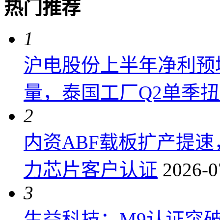
热门推荐
1
沪电股份上半年净利预增6
量，泰国工厂Q2单季
2
内资ABF载板扩产提
力芯片客户认证
2026-0
3
生益科技：M9认证突