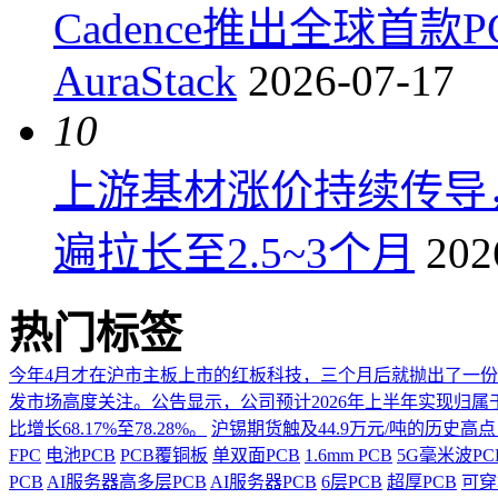
Cadence推出全球首
AuraStack
2026-07-17
10
上游基材涨价持续传导
遍拉长至2.5~3个月
202
热门标签
今年4月才在沪市主板上市的红板科技，三个月后就抛出了一
发市场高度关注。公告显示，公司预计2026年上半年实现归属于上市
比增长68.17%至78.28%。
沪锡期货触及44.9万元/吨的历史高
FPC
电池PCB
PCB覆铜板
单双面PCB
1.6mm PCB
5G毫米波P
PCB
AI服务器高多层PCB
AI服务器PCB
6层PCB
超厚PCB
可穿