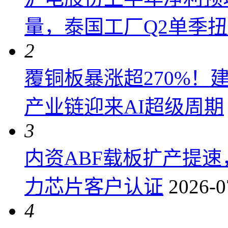
量，泰国工厂Q2单季
2
覆铜板暴涨超270%！
产业链迎来AI超级周期
3
内资ABF载板扩产提
力芯片客户认证
2026-0
4