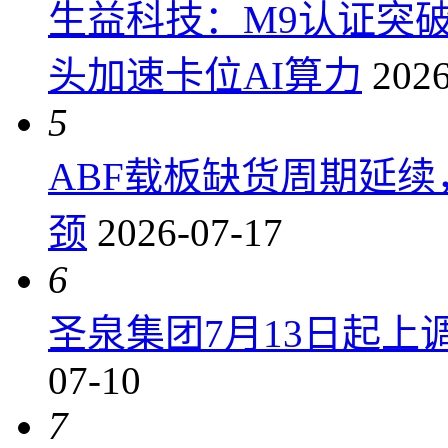
生益科技：M9认证突
头加速卡位AI算力
2026
5
ABF载板缺货周期延
颈
2026-07-17
6
圣泉集团7月13日起上调P
07-10
7