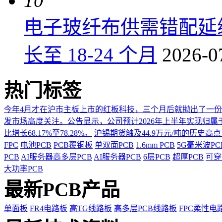
10
电子玻纤布供需错配延
长至 18-24 个月
2026-0
热门标签
今年4月才在沪市主板上市的红板科技，三个月后就抛出了一
发市场高度关注。公告显示，公司预计2026年上半年实现归属于上市
比增长68.17%至78.28%。
沪锡期货触及44.9万元/吨的历史高
FPC
电池PCB
PCB覆铜板
单双面PCB
1.6mm PCB
5G毫米波P
PCB
AI服务器高多层PCB
AI服务器PCB
6层PCB
超厚PCB
可穿
大功率PCB
最新PCB产品
单面板
FR4电路板
高TG线路板
高多层PCB线路板
FPC柔性电