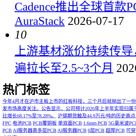
Cadence推出全球首
AuraStack
2026-07-17
10
上游基材涨价持续传导
遍拉长至2.5~3个月
202
热门标签
今年4月才在沪市主板上市的红板科技，三个月后就抛出了一
发市场高度关注。公告显示，公司预计2026年上半年实现归属于上市
比增长68.17%至78.28%。
沪锡期货触及44.9万元/吨的历史高
FPC
电池PCB
PCB覆铜板
单双面PCB
1.6mm PCB
5G毫米波P
PCB
AI服务器高多层PCB
AI服务器PCB
6层PCB
超厚PCB
可穿