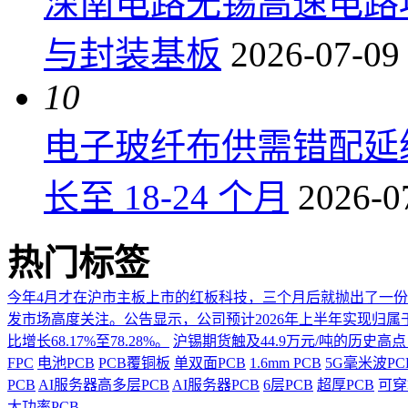
深南电路无锡高速电路项
与封装基板
2026-07-09
10
电子玻纤布供需错配延
长至 18-24 个月
2026-0
热门标签
今年4月才在沪市主板上市的红板科技，三个月后就抛出了一
发市场高度关注。公告显示，公司预计2026年上半年实现归属于上市
比增长68.17%至78.28%。
沪锡期货触及44.9万元/吨的历史高
FPC
电池PCB
PCB覆铜板
单双面PCB
1.6mm PCB
5G毫米波P
PCB
AI服务器高多层PCB
AI服务器PCB
6层PCB
超厚PCB
可穿
大功率PCB