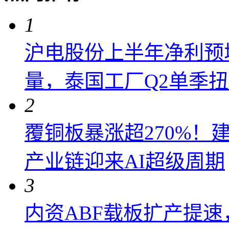
1
沪电股份上半年净利预增6
量，泰国工厂Q2单季
2
覆铜板暴涨超270%！
产业链迎来AI超级周期
3
内资ABF载板扩产提