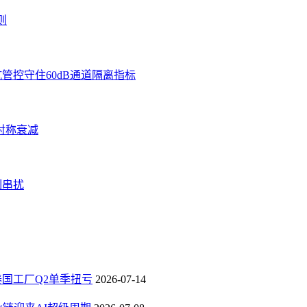
则
管控守住60dB通道隔离指标
对称衰减
制串扰
，泰国工厂Q2单季扭亏
2026-07-14