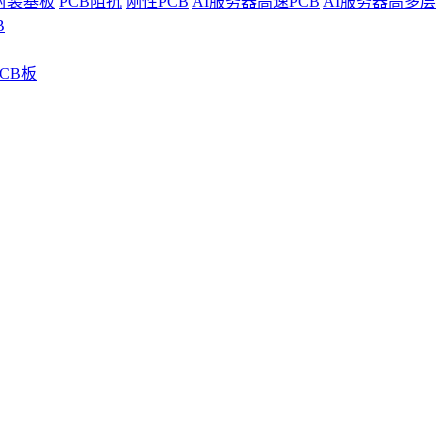
封装基板
PCB阻抗
刚性PCB
AI服务器高速PCB
AI服务器高多层
B
CB板