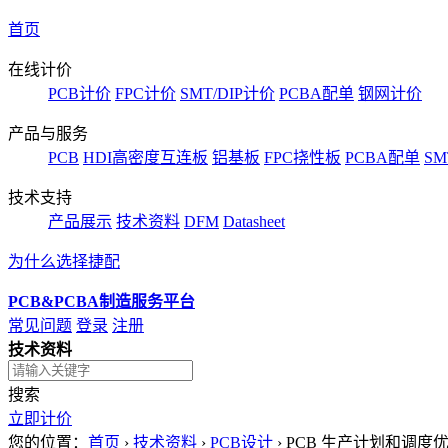
首页
在线计价
PCB计价
FPC计价
SMT/DIP计价
PCBA配单
钢网计价
产品与服务
PCB
HDI高密度互连板
铝基板
FPC挠性板
PCBA配单
SM
技术支持
产品展示
技术资料
DFM
Datasheet
为什么选择捷配
PCB&PCBA制造服务平台
常见问题
登录
注册
技术资料
搜索
立即计价
您的位置：
首页
›
技术资料
›
PCB设计
›
PCB 生产计划和调度