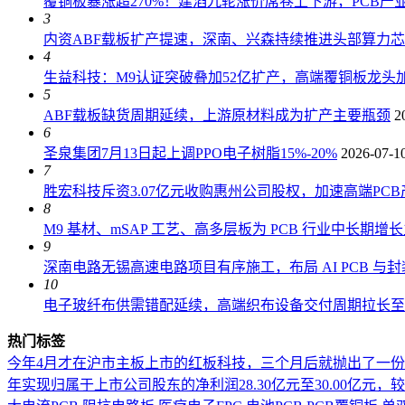
覆铜板暴涨超270%！建滔九轮涨价席卷上下游，PCB产
3
内资ABF载板扩产提速，深南、兴森持续推进头部算力
4
生益科技：M9认证突破叠加52亿扩产，高端覆铜板龙头加
5
ABF载板缺货周期延续，上游原材料成为扩产主要瓶颈
2
6
圣泉集团7月13日起上调PPO电子树脂15%-20%
2026-07-1
7
胜宏科技斥资3.07亿元收购惠州公司股权，加速高端PC
8
M9 基材、mSAP 工艺、高多层板为 PCB 行业中长期增
9
深南电路无锡高速电路项目有序施工，布局 AI PCB 与
10
电子玻纤布供需错配延续，高端织布设备交付周期拉长至 18
热门标签
今年4月才在沪市主板上市的红板科技，三个月后就抛出了一
年实现归属于上市公司股东的净利润28.30亿元至30.00亿元，较上年