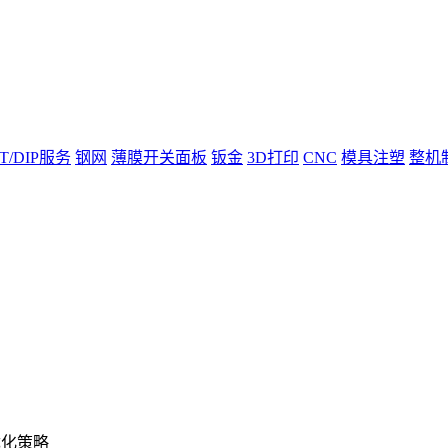
T/DIP服务
钢网
薄膜开关面板
钣金
3D打印
CNC
模具注塑
整机
优化策略