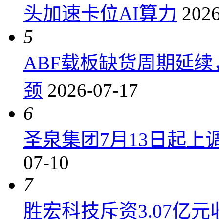
头加速卡位AI算力
2026
5
ABF载板缺货周期延
颈
2026-07-17
6
圣泉集团7月13日起上调P
07-10
7
胜宏科技斥资3.07亿