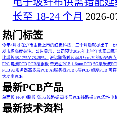
电子玻纤布供需错配延
长至 18-24 个月
2026-0
热门标签
今年4月才在沪市主板上市的红板科技，三个月后就抛出了一
发市场高度关注。公告显示，公司预计2026年上半年实现归属于上市
比增长68.17%至78.28%。
沪锡期货触及44.9万元/吨的历史高
FPC
电池PCB
PCB覆铜板
单双面PCB
1.6mm PCB
5G毫米波P
PCB
AI服务器高多层PCB
AI服务器PCB
6层PCB
超厚PCB
可穿
大功率PCB
最新PCB产品
单面板
FR4电路板
高TG线路板
高多层PCB线路板
FPC柔性电
最新技术资料