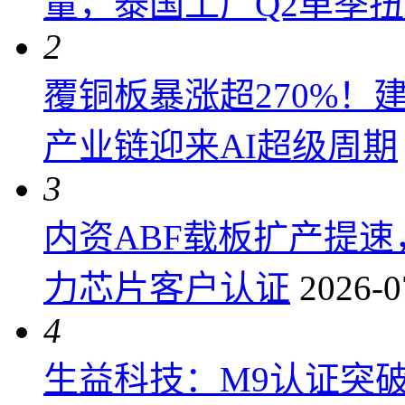
量，泰国工厂Q2单季
2
覆铜板暴涨超270%！
产业链迎来AI超级周期
3
内资ABF载板扩产提
力芯片客户认证
2026-0
4
生益科技：M9认证突