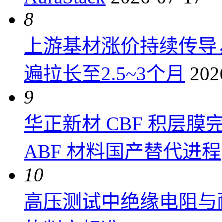
8
上游基材涨价持续传导
遍拉长至2.5~3个月
202
9
华正新材 CBF 积层
ABF 材料国产替代进程
10
高压测试中绝缘电阻与