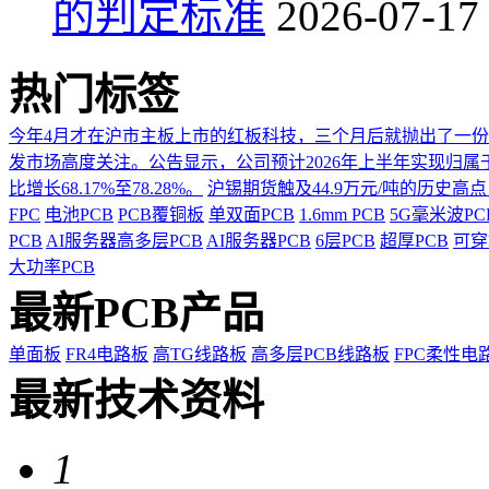
的判定标准
2026-07-17
热门标签
今年4月才在沪市主板上市的红板科技，三个月后就抛出了一
发市场高度关注。公告显示，公司预计2026年上半年实现归属于上市
比增长68.17%至78.28%。
沪锡期货触及44.9万元/吨的历史高
FPC
电池PCB
PCB覆铜板
单双面PCB
1.6mm PCB
5G毫米波P
PCB
AI服务器高多层PCB
AI服务器PCB
6层PCB
超厚PCB
可穿
大功率PCB
最新PCB产品
单面板
FR4电路板
高TG线路板
高多层PCB线路板
FPC柔性电
最新技术资料
1