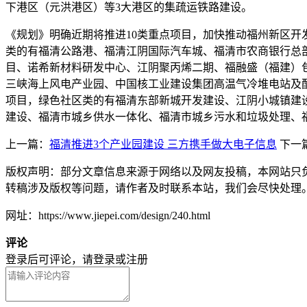
下港区（元洪港区）等3大港区的集疏运铁路建设。
《规划》明确近期将推进10类重点项目，加快推动福州新区开发
类的有福清公路港、福清江阴国际汽车城、福清市农商银行总
目、诺希新材料研发中心、江阴聚丙烯二期、福融盛（福建）
三峡海上风电产业园、中国核工业建设集团高温气冷堆电站及
项目，绿色社区类的有福清东部新城开发建设、江阴小城镇建
建设、福清市城乡供水一体化、福清市城乡污水和垃圾处理、福
上一篇：
福清推进3个产业园建设 三方携手做大电子信息
下一
版权声明：部分文章信息来源于网络以及网友投稿，本网站只
转稿涉及版权等问题，请作者及时联系本站，我们会尽快处理
网址：https://www.jiepei.com/design/240.html
评论
登录后可评论，请
登录
或
注册