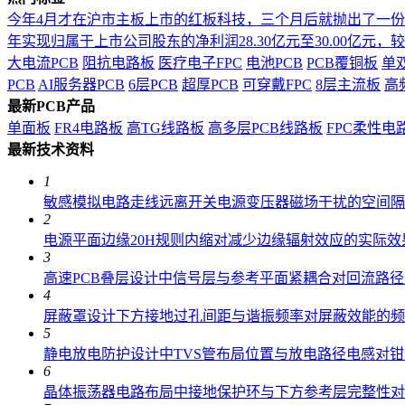
今年4月才在沪市主板上市的红板科技，三个月后就抛出了一
年实现归属于上市公司股东的净利润28.30亿元至30.00亿元，较上年
大电流PCB
阻抗电路板
医疗电子FPC
电池PCB
PCB覆铜板
单
PCB
AI服务器PCB
6层PCB
超厚PCB
可穿戴FPC
8层主流板
高
最新PCB产品
单面板
FR4电路板
高TG线路板
高多层PCB线路板
FPC柔性电
最新技术资料
1
敏感模拟电路走线远离开关电源变压器磁场干扰的空间隔
2
电源平面边缘20H规则内缩对减少边缘辐射效应的实际效
3
高速PCB叠层设计中信号层与参考平面紧耦合对回流路
4
屏蔽罩设计下方接地过孔间距与谐振频率对屏蔽效能的频
5
静电放电防护设计中TVS管布局位置与放电路径电感对
6
晶体振荡器电路布局中接地保护环与下方参考层完整性对