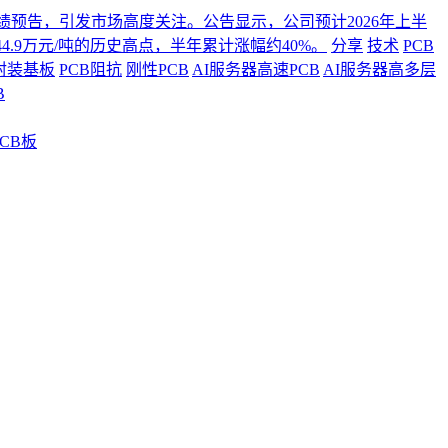
年度业绩预告，引发市场高度关注。公告显示，公司预计2026年上半
4.9万元/吨的历史高点，半年累计涨幅约40%。
分享
技术
PCB
封装基板
PCB阻抗
刚性PCB
AI服务器高速PCB
AI服务器高多层
B
CB板