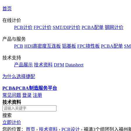
首页
在线计价
PCB计价
FPC计价
SMT/DIP计价
PCBA配单
钢网计价
产品与服务
PCB
HDI高密度互连板
铝基板
FPC挠性板
PCBA配单
SM
技术支持
产品展示
技术资料
DFM
Datasheet
为什么选择捷配
PCB&PCBA制造服务平台
常见问题
登录
注册
技术资料
搜索
立即计价
您的位置：
首页
›
技术资料
›
PCB设计
›
福清3个组团列入福州