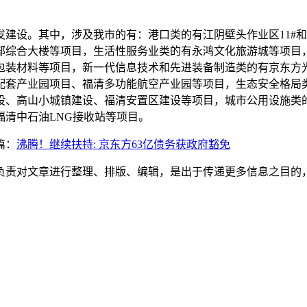
建设。其中，涉及我市的有：港口类的有江阴壁头作业区11#和1
部综合大楼等项目，生活性服务业类的有永鸿文化旅游城等项目
包装材料等项目，新一代信息技术和先进装备制造类的有京东方光
配套产业园项目、福清多功能航空产业园等项目，生态安全格局
设、高山小城镇建设、福清安置区建设等项目，城市公用设施类
清中石油LNG接收站等项目。
篇：
沸腾！继续扶持: 京东方63亿债务获政府豁免
负责对文章进行整理、排版、编辑，是出于传递更多信息之目的
。