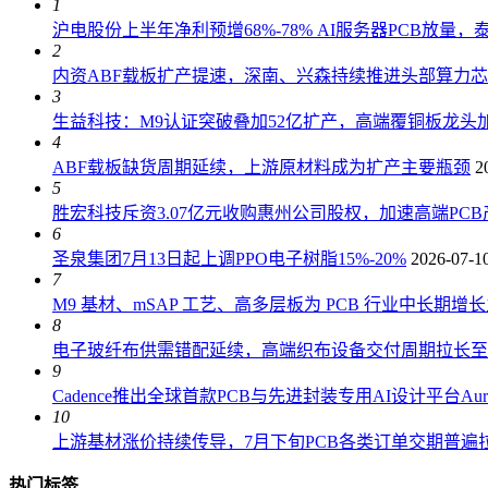
1
沪电股份上半年净利预增68%-78% AI服务器PCB放量
2
内资ABF载板扩产提速，深南、兴森持续推进头部算力
3
生益科技：M9认证突破叠加52亿扩产，高端覆铜板龙头加
4
ABF载板缺货周期延续，上游原材料成为扩产主要瓶颈
2
5
胜宏科技斥资3.07亿元收购惠州公司股权，加速高端PC
6
圣泉集团7月13日起上调PPO电子树脂15%-20%
2026-07-1
7
M9 基材、mSAP 工艺、高多层板为 PCB 行业中长期增
8
电子玻纤布供需错配延续，高端织布设备交付周期拉长至 18
9
Cadence推出全球首款PCB与先进封装专用AI设计平台AuraS
10
上游基材涨价持续传导，7月下旬PCB各类订单交期普遍拉长
热门标签