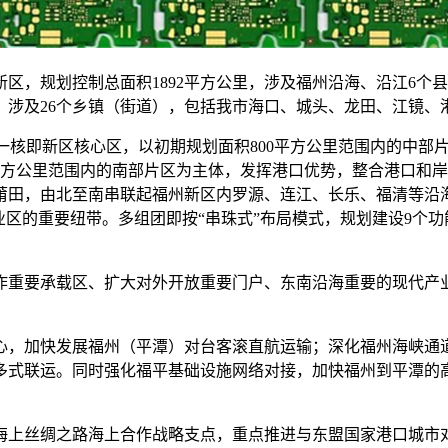
区，规划控制总面积1892平方公里，涉及福州沿海、沿江6个
涉及26个乡镇（街道），包括我市海口、城头、龙田、江镜、
 一核即新区核心区，以初期规划面积800平方公里范围内的中
平方公里范围内的南部片区为主体，发挥港口优势，整合港口和
莆田，由北至南串联起福州新区内罗源、连江、长乐、福清等沿海
业区的重要纽带。多组团即按“串珠式”布局模式，规划建设9个
重要承载区、扩大对外开放重要门户、东南沿海重要的现代产业
心，加快发展福州（平潭）对台客滚直航运输；深化福州海峡通
多式联运。同时强化福平基础设施网络对接，加快福州到平潭的
纪海上丝绸之路海上合作战略支点，重点推进与东盟国家港口城市