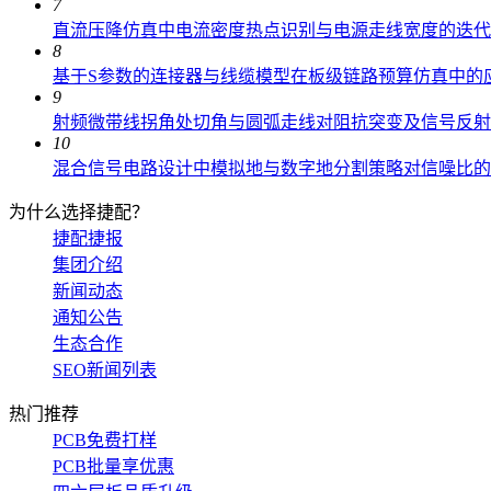
7
直流压降仿真中电流密度热点识别与电源走线宽度的迭代
8
基于S参数的连接器与线缆模型在板级链路预算仿真中的
9
射频微带线拐角处切角与圆弧走线对阻抗突变及信号反射
10
混合信号电路设计中模拟地与数字地分割策略对信噪比的
为什么选择捷配？
捷配捷报
集团介绍
新闻动态
通知公告
生态合作
SEO新闻列表
热门推荐
PCB免费打样
PCB批量享优惠