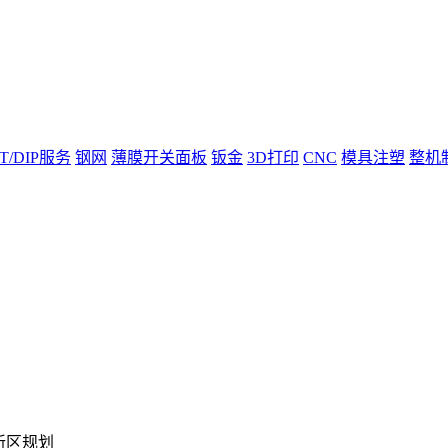
T/DIP服务
钢网
薄膜开关面板
钣金
3D打印
CNC
模具注塑
整机
新区规划