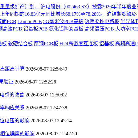
份重量级扩产计划。
沪电股份（002463.SZ）披露2026年半
同期的16.83亿元同比增长68.17%至78.28%。
沪锡期货触及4
双面PCB
1.6mm PCB
5G毫米波PCB基板
透明柔性电路板
半导体
频高速PCB
铝基板PCB
氮化铝陶瓷基板
高频混压PCB
大功率PC
路板
软硬结合板
厚铜PCB板
HDI高密度互连板
铝基板
高频高速P
离距离计算
2026-08-07 12:54:49
果验证
2026-08-07 12:52:26
径电感的改善
2026-08-07 12:50:02
率响应关系
2026-08-07 12:47:38
钳位电压的影响
2026-08-07 12:45:14
相位噪声的影响
2026-08-07 12:42:50