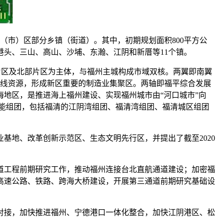
县（市）区部分乡镇（街道）。其中，初期规划面积800平方公
港头、三山、高山、沙埔、东瀚、江阴和新厝等11个镇。
部片区及北部片区为主体，与福州主城构成市域双核。两翼即南翼
岸线资源，形成新区重要的制造业集聚区。两轴即福平综合发展
地区，是推进海上福州建设、实现福州城市由“河口城市”向
功能组团，包括福清的江阴湾组团、福清湾组团、福清城区组团
基地、改革创新示范区、生态文明先行区，并提出了截至2020
道工程前期研究工作，推动福州连接台北直航通道建设；加密福
高速公路、铁路、跨海大桥建设，开展第三通道前期研究基础设
对接，加快推进福州、宁德港口一体化整合，加快江阴港区、松