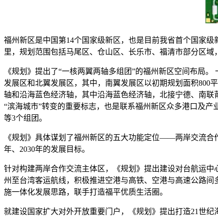
福州新区是中国第14个国家级新区，也是目前我省首个国家级新
里，规划范围包括马尾区、仓山区、长乐市、福清市部分区域，
《规划》提出了“一核两翼两轴多组团”的福州新区空间布局。
发展区和北翼发展区，其中，南翼发展区以初期规划面积800
轴和沿海蓝色经济轴，其中沿海蓝色经济轴，北接宁德、南联
“滨海城市”转变的重要标志，也是联系福州新区众多港口及产
等3个组团。
《规划》具体谋划了福州新区的五大功能定位——两岸交流合作
年、2030年的发展目标。
针对构建两岸合作交流主体区，《规划》提出建设对台航运中
州至台湾客运航线，积极推进空港与高铁、空港与高速公路间
施一体化发展思路，联手打造福平优质生活圈。
就建设国家扩大对外开放重要门户，《规划》提出打造21世