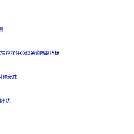
则
管控守住60dB通道隔离指标
对称衰减
制串扰