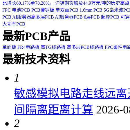
比增长68.17%至78.28%。
沪锡期货触及44.9万元/吨的历史高
FPC
电池PCB
PCB覆铜板
单双面PCB
1.6mm PCB
5G毫米波P
PCB
AI服务器高多层PCB
AI服务器PCB
6层PCB
超厚PCB
可穿
大功率PCB
最新PCB产品
单面板
FR4电路板
高TG线路板
高多层PCB线路板
FPC柔性电
最新技术资料
1
敏感模拟电路走线远离
间隔离距离计算
2026-0
2