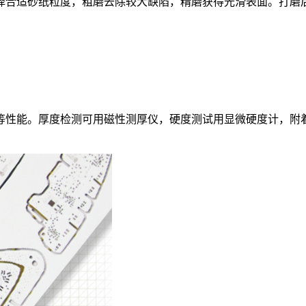
择合适砂纸粒度，粗磨去除较大缺陷，精磨获得光滑表面。打磨
等性能。厚度检测可用磁性测厚仪，硬度测试用显微硬度计，附