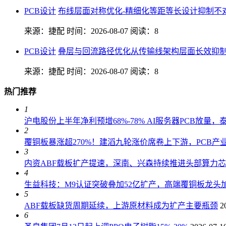
PCB设计
布线层面对称优化-精细化等距等长设计抑制不
来源：捷配
时间：2026-08-07
阅读：8
PCB设计
叠层与回流路径优化从传输线架构层面长效抑
来源：捷配
时间：2026-08-07
阅读：8
热门推荐
1
沪电股份上半年净利预增68%-78% AI服务器PCB放量
2
覆铜板暴涨超270%！建滔九轮涨价席卷上下游，PCB产
3
内资ABF载板扩产提速，深南、兴森持续推进头部算力
4
生益科技：M9认证突破叠加52亿扩产，高端覆铜板龙头加
5
ABF载板缺货周期延续，上游原材料成为扩产主要瓶颈
2
6