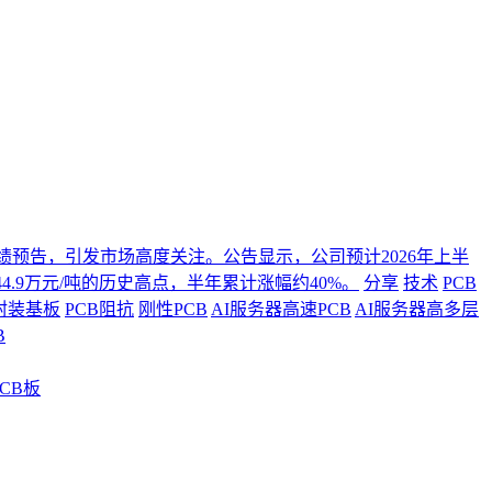
年度业绩预告，引发市场高度关注。公告显示，公司预计2026年上半
4.9万元/吨的历史高点，半年累计涨幅约40%。
分享
技术
PCB
封装基板
PCB阻抗
刚性PCB
AI服务器高速PCB
AI服务器高多层
B
CB板