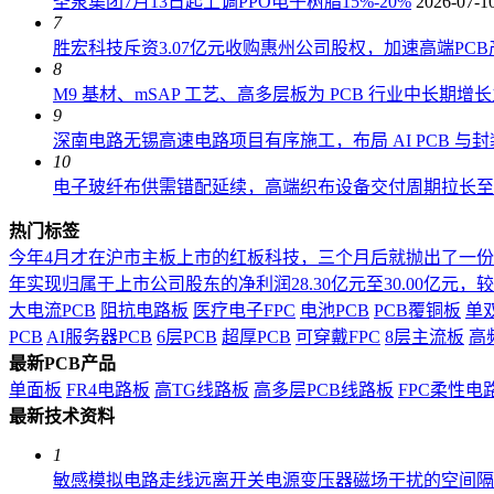
圣泉集团7月13日起上调PPO电子树脂15%-20%
2026-07-1
7
胜宏科技斥资3.07亿元收购惠州公司股权，加速高端PC
8
M9 基材、mSAP 工艺、高多层板为 PCB 行业中长期增
9
深南电路无锡高速电路项目有序施工，布局 AI PCB 与
10
电子玻纤布供需错配延续，高端织布设备交付周期拉长至 18
热门标签
今年4月才在沪市主板上市的红板科技，三个月后就抛出了一
年实现归属于上市公司股东的净利润28.30亿元至30.00亿元，较上年
大电流PCB
阻抗电路板
医疗电子FPC
电池PCB
PCB覆铜板
单
PCB
AI服务器PCB
6层PCB
超厚PCB
可穿戴FPC
8层主流板
高
最新PCB产品
单面板
FR4电路板
高TG线路板
高多层PCB线路板
FPC柔性电
最新技术资料
1
敏感模拟电路走线远离开关电源变压器磁场干扰的空间隔