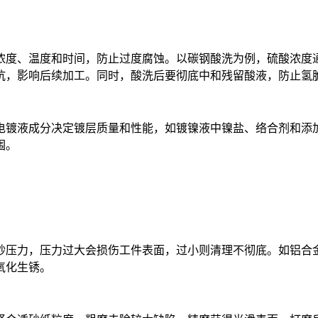
和时间，防止过度腐蚀。以碳钢酸洗为例，硫酸浓度通常在 10% - 2
坑，影响后续加工。同时，酸洗后要彻底中和残留酸液，防止氢
电镀液成分决定镀层质量和性能，如镀镍液中镍盐、络合剂和添
围。
，压力过大会损伤工件表面，过小则清理不彻底。如铝合金工件喷砂压
氧化生锈。