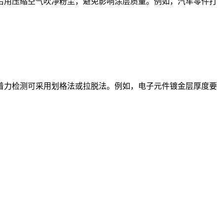
后用压缩空气吹净粉尘，避免影响涂层质量。例如，汽车零件打
着力检测可采用划格法或拉脱法。例如，电子元件镀金层厚度要