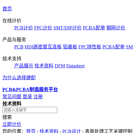
首页
在线计价
PCB计价
FPC计价
SMT/DIP计价
PCBA配单
钢网计价
产品与服务
PCB
HDI高密度互连板
铝基板
FPC挠性板
PCBA配单
SM
技术支持
产品展示
技术资料
DFM
Datasheet
为什么选择捷配
PCB&PCBA制造服务平台
常见问题
登录
注册
技术资料
搜索
立即计价
您的位置：
首页
›
技术资料
›
PCB设计
›
表面处理工艺关键控制