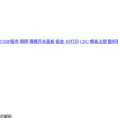
T/DIP服务
钢网
薄膜开关面板
钣金
3D打印
CNC
模具注塑
整机
点解析