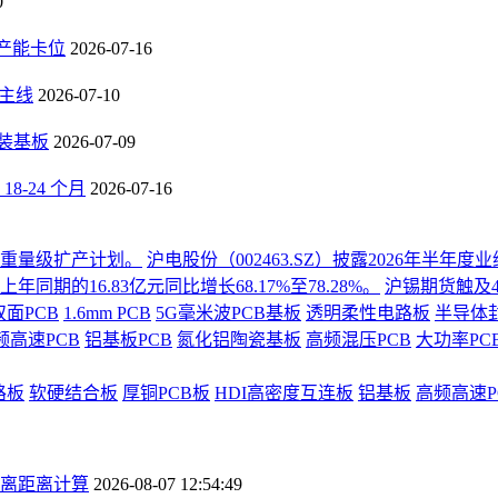
0
B产能卡位
2026-07-16
长主线
2026-07-10
封装基板
2026-07-09
-24 个月
2026-07-16
份重量级扩产计划。
沪电股份（002463.SZ）披露2026年半
同期的16.83亿元同比增长68.17%至78.28%。
沪锡期货触及4
双面PCB
1.6mm PCB
5G毫米波PCB基板
透明柔性电路板
半导体
频高速PCB
铝基板PCB
氮化铝陶瓷基板
高频混压PCB
大功率PC
路板
软硬结合板
厚铜PCB板
HDI高密度互连板
铝基板
高频高速P
离距离计算
2026-08-07 12:54:49