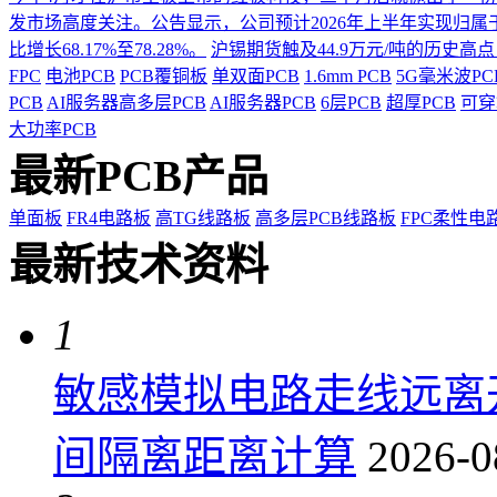
发市场高度关注。公告显示，公司预计2026年上半年实现归属于上市
比增长68.17%至78.28%。
沪锡期货触及44.9万元/吨的历史高
FPC
电池PCB
PCB覆铜板
单双面PCB
1.6mm PCB
5G毫米波P
PCB
AI服务器高多层PCB
AI服务器PCB
6层PCB
超厚PCB
可穿
大功率PCB
最新PCB产品
单面板
FR4电路板
高TG线路板
高多层PCB线路板
FPC柔性电
最新技术资料
1
敏感模拟电路走线远离
间隔离距离计算
2026-0