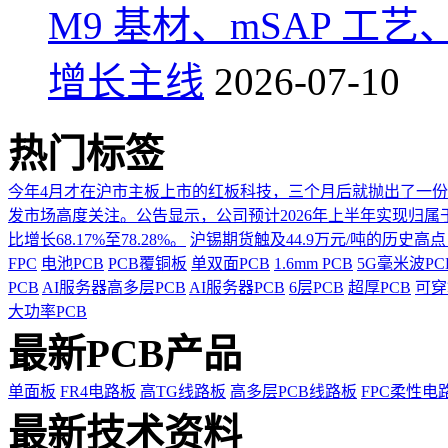
M9 基材、mSAP 工
增长主线
2026-07-10
热门标签
今年4月才在沪市主板上市的红板科技，三个月后就抛出了一
发市场高度关注。公告显示，公司预计2026年上半年实现归属于上市
比增长68.17%至78.28%。
沪锡期货触及44.9万元/吨的历史高
FPC
电池PCB
PCB覆铜板
单双面PCB
1.6mm PCB
5G毫米波P
PCB
AI服务器高多层PCB
AI服务器PCB
6层PCB
超厚PCB
可穿
大功率PCB
最新PCB产品
单面板
FR4电路板
高TG线路板
高多层PCB线路板
FPC柔性电
最新技术资料