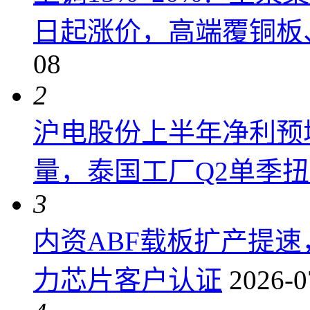
日起涨价，高端覆铜板、
08
2
沪电股份上半年净利预增6
量，泰国工厂Q2单季
3
内资ABF载板扩产提
力芯片客户认证
2026-0