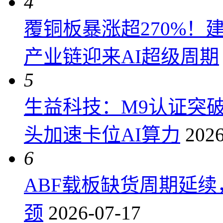
4
覆铜板暴涨超270%！
产业链迎来AI超级周期
5
生益科技：M9认证突
头加速卡位AI算力
2026
6
ABF载板缺货周期延
颈
2026-07-17