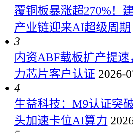
覆铜板暴涨超270%！
产业链迎来AI超级周期
3
内资ABF载板扩产提
力芯片客户认证
2026-0
4
生益科技：M9认证突
头加速卡位AI算力
2026