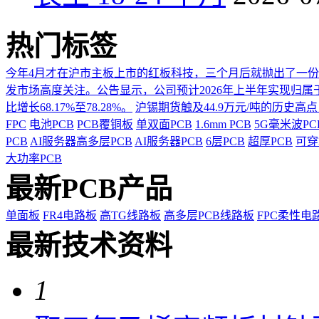
热门标签
今年4月才在沪市主板上市的红板科技，三个月后就抛出了一
发市场高度关注。公告显示，公司预计2026年上半年实现归属于上市
比增长68.17%至78.28%。
沪锡期货触及44.9万元/吨的历史高
FPC
电池PCB
PCB覆铜板
单双面PCB
1.6mm PCB
5G毫米波P
PCB
AI服务器高多层PCB
AI服务器PCB
6层PCB
超厚PCB
可穿
大功率PCB
最新PCB产品
单面板
FR4电路板
高TG线路板
高多层PCB线路板
FPC柔性电
最新技术资料
1