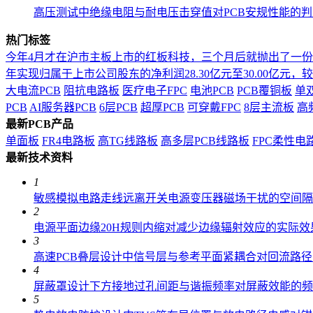
高压测试中绝缘电阻与耐电压击穿值对PCB安规性能的
热门标签
今年4月才在沪市主板上市的红板科技，三个月后就抛出了一
年实现归属于上市公司股东的净利润28.30亿元至30.00亿元，较上年
大电流PCB
阻抗电路板
医疗电子FPC
电池PCB
PCB覆铜板
单
PCB
AI服务器PCB
6层PCB
超厚PCB
可穿戴FPC
8层主流板
高
最新PCB产品
单面板
FR4电路板
高TG线路板
高多层PCB线路板
FPC柔性电
最新技术资料
1
敏感模拟电路走线远离开关电源变压器磁场干扰的空间隔
2
电源平面边缘20H规则内缩对减少边缘辐射效应的实际效
3
高速PCB叠层设计中信号层与参考平面紧耦合对回流路
4
屏蔽罩设计下方接地过孔间距与谐振频率对屏蔽效能的频
5