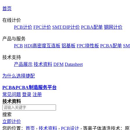
首页
在线计价
PCB计价
FPC计价
SMT/DIP计价
PCBA配单
钢网计价
产品与服务
PCB
HDI高密度互连板
铝基板
FPC挠性板
PCBA配单
SM
技术支持
产品展示
技术资料
DFM
Datasheet
为什么选择捷配
PCB&PCBA制造服务平台
常见问题
登录
注册
技术资料
搜索
立即计价
您的位置：
首页
›
技术资料
›
PCB设计
›
等离子体清洗技术：原