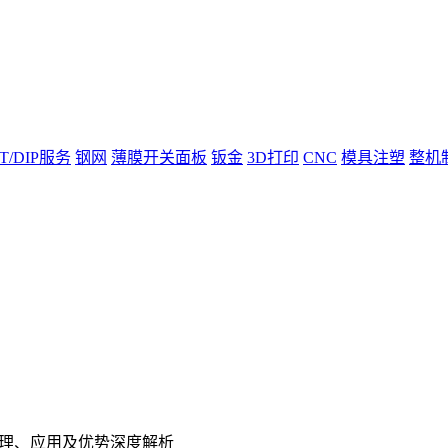
T/DIP服务
钢网
薄膜开关面板
钣金
3D打印
CNC
模具注塑
整机
理、应用及优势深度解析