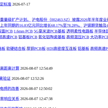
判定标准
2026-07-17
份重量级扩产计划。
沪电股份（002463.SZ）披露2026年半
同期的16.83亿元同比增长68.17%至78.28%。
沪锡期货触及4
双面PCB
1.6mm PCB
5G毫米波PCB基板
透明柔性电路板
半导体
频高速PCB
铝基板PCB
氮化铝陶瓷基板
高频混压PCB
大功率PC
路板
软硬结合板
厚铜PCB板
HDI高密度互连板
铝基板
高频高速P
离距离计算
2026-08-07 12:54:49
果验证
2026-08-07 12:52:26
径电感的改善
2026-08-07 12:50:02
率响应关系
2026-08-07 12:47:38