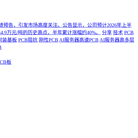
年度业绩预告，引发市场高度关注。公告显示，公司预计2026年上半
4.9万元/吨的历史高点，半年累计涨幅约40%。
分享
技术
PCB
封装基板
PCB阻抗
刚性PCB
AI服务器高速PCB
AI服务器高多层
B
CB板