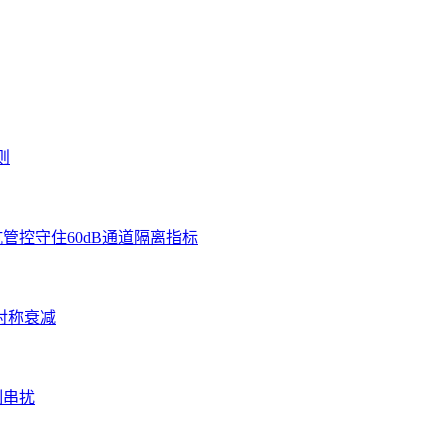
则
管控守住60dB通道隔离指标
对称衰减
制串扰