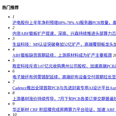
热门推荐
1
沪电股份上半年净利预增68%-78% AI服务器PCB放量
2
内资ABF载板扩产提速，深南、兴森持续推进头部算力
3
生益科技：M9认证突破叠加52亿扩产，高端覆铜板龙头加
4
ABF载板缺货周期延续，上游原材料成为扩产主要瓶颈
2
5
胜宏科技斥资3.07亿元收购惠州公司股权，加速高端PC
6
电子玻纤布供需错配延续，高端织布设备交付周期拉长至 18
7
Cadence推出全球首款PCB与先进封装专用AI设计平台AuraS
8
上游基材涨价持续传导，7月下旬PCB各类订单交期普遍拉长
9
华正新材 CBF 积层膜完成昇腾算力平台验证，加速 AB
10