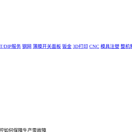
T/DIP服务
钢网
薄膜开关面板
钣金
3D打印
CNC
模具注塑
整机
管控如何保障生产零故障