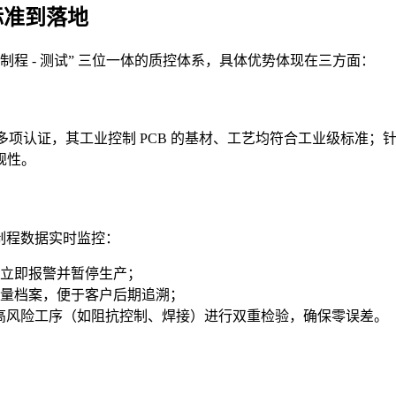
标准到落地
 - 制程 - 测试” 三位一体的质控体系，具体优势体现在三方面：
1、UL、CQC 等多项认证，其工业控制 PCB 的基材、工艺均符合工业
规性。
现制程数据实时监控：
立即报警并暂停生产；
量档案，便于客户后期追溯；
，对高风险工序（如阻抗控制、焊接）进行双重检验，确保零误差。