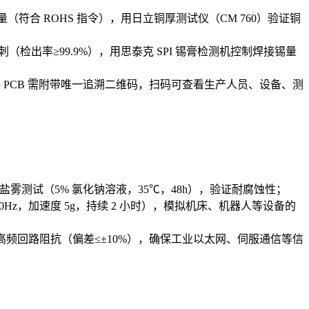
量（符合 ROHS 指令），用日立铜厚测试仪（CM 760）验证铜
检出率≥99.9%），用思泰克 SPI 锡膏检测机控制焊接锡量
格 PCB 需附带唯一追溯二维码，扫码可查看生产人员、设备、测
通过盐雾测试（5% 氯化钠溶液，35℃，48h），验证耐腐蚀性；
0Hz，加速度 5g，持续 2 小时），模拟机床、机器人等设备的
试高频回路阻抗（偏差≤±10%），确保工业以太网、伺服通信等信