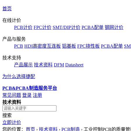
首页
在线计价
PCB计价
FPC计价
SMT/DIP计价
PCBA配单
钢网计价
产品与服务
PCB
HDI高密度互连板
铝基板
FPC挠性板
PCBA配单
SM
技术支持
产品展示
技术资料
DFM
Datasheet
为什么选择捷配
PCB&PCBA制造服务平台
常见问题
登录
注册
技术资料
搜索
立即计价
您的位置：
首页
›
技术资料
›
PCB制造
›
工业控制PCB的质量