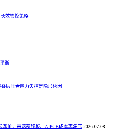
性长效管控策略
蚀平衡
称叠层压合应力失控是隐形诱因
3日起涨价，高端覆铜板、AIPCB成本再承压
2026-07-08