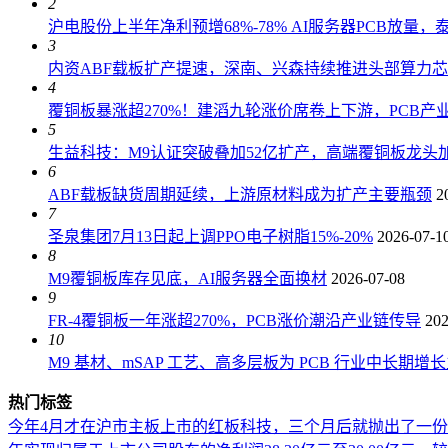
2
沪电股份上半年净利预增68%-78% AI服务器PCB放量
3
内资ABF载板扩产提速，深南、兴森持续推进头部算力
4
覆铜板暴涨超270%！建滔九轮涨价席卷上下游，PCB产
5
生益科技：M9认证突破叠加52亿扩产，高端覆铜板龙头加
6
ABF载板缺货周期延续，上游原材料成为扩产主要瓶颈
2
7
圣泉集团7月13日起上调PPO电子树脂15%-20%
2026-07-1
8
M9覆铜板库存见底，AI服务器全面换材
2026-07-08
9
FR-4覆铜板一年涨超270%，PCB涨价潮沿产业链传导
202
10
M9 基材、mSAP 工艺、高多层板为 PCB 行业中长期增
热门标签
今年4月才在沪市主板上市的红板科技，三个月后就抛出了一