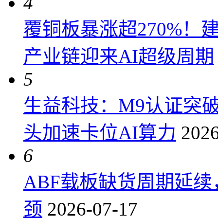
4
覆铜板暴涨超270%！
产业链迎来AI超级周期
5
生益科技：M9认证突
头加速卡位AI算力
2026
6
ABF载板缺货周期延
颈
2026-07-17