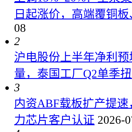
日起涨价，高端覆铜板、
08
2
沪电股份上半年净利预增6
量，泰国工厂Q2单季
3
内资ABF载板扩产提
力芯片客户认证
2026-0