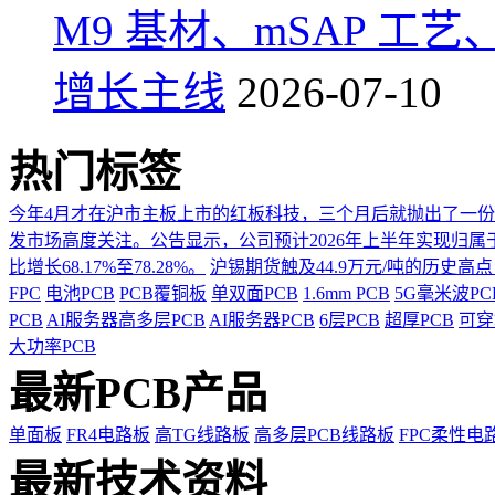
M9 基材、mSAP 工
增长主线
2026-07-10
热门标签
今年4月才在沪市主板上市的红板科技，三个月后就抛出了一
发市场高度关注。公告显示，公司预计2026年上半年实现归属于上市
比增长68.17%至78.28%。
沪锡期货触及44.9万元/吨的历史高
FPC
电池PCB
PCB覆铜板
单双面PCB
1.6mm PCB
5G毫米波P
PCB
AI服务器高多层PCB
AI服务器PCB
6层PCB
超厚PCB
可穿
大功率PCB
最新PCB产品
单面板
FR4电路板
高TG线路板
高多层PCB线路板
FPC柔性电
最新技术资料