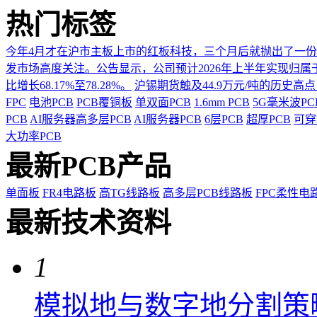
热门标签
今年4月才在沪市主板上市的红板科技，三个月后就抛出了一
发市场高度关注。公告显示，公司预计2026年上半年实现归属于上市
比增长68.17%至78.28%。
沪锡期货触及44.9万元/吨的历史高
FPC
电池PCB
PCB覆铜板
单双面PCB
1.6mm PCB
5G毫米波P
PCB
AI服务器高多层PCB
AI服务器PCB
6层PCB
超厚PCB
可穿
大功率PCB
最新PCB产品
单面板
FR4电路板
高TG线路板
高多层PCB线路板
FPC柔性电
最新技术资料
1
模拟地与数字地分割策