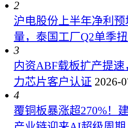
2
沪电股份上半年净利预增6
量，泰国工厂Q2单季
3
内资ABF载板扩产提
力芯片客户认证
2026-0
4
覆铜板暴涨超270%！
产业链迎来AI超级周期