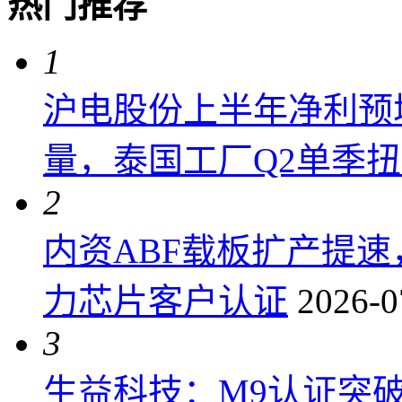
热门推荐
1
沪电股份上半年净利预增6
量，泰国工厂Q2单季
2
内资ABF载板扩产提
力芯片客户认证
2026-0
3
生益科技：M9认证突