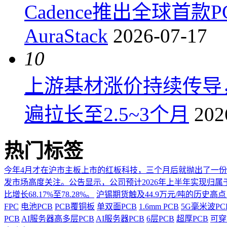
Cadence推出全球首
AuraStack
2026-07-17
10
上游基材涨价持续传导
遍拉长至2.5~3个月
202
热门标签
今年4月才在沪市主板上市的红板科技，三个月后就抛出了一
发市场高度关注。公告显示，公司预计2026年上半年实现归属于上市
比增长68.17%至78.28%。
沪锡期货触及44.9万元/吨的历史高
FPC
电池PCB
PCB覆铜板
单双面PCB
1.6mm PCB
5G毫米波P
PCB
AI服务器高多层PCB
AI服务器PCB
6层PCB
超厚PCB
可穿