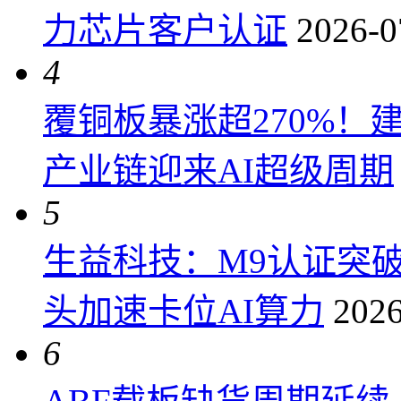
力芯片客户认证
2026-0
4
覆铜板暴涨超270%！
产业链迎来AI超级周期
5
生益科技：M9认证突
头加速卡位AI算力
2026
6