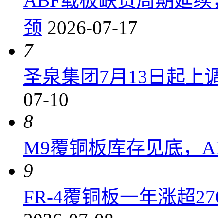
ABF载板缺货周期延
颈
2026-07-17
7
圣泉集团7月13日起上调P
07-10
8
M9覆铜板库存见底，A
9
FR-4覆铜板一年涨超2