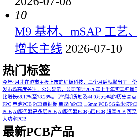
2026-07-08
10
M9 基材、mSAP 工
增长主线
2026-07-10
热门标签
今年4月才在沪市主板上市的红板科技，三个月后就抛出了一
发市场高度关注。公告显示，公司预计2026年上半年实现归属于上市
比增长68.17%至78.28%。
沪锡期货触及44.9万元/吨的历史高
FPC
电池PCB
PCB覆铜板
单双面PCB
1.6mm PCB
5G毫米波P
PCB
AI服务器高多层PCB
AI服务器PCB
6层PCB
超厚PCB
可穿
大功率PCB
最新PCB产品