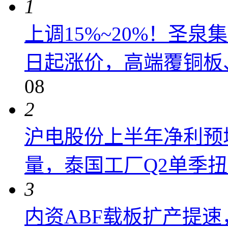
1
上调15%~20%！圣泉集
日起涨价，高端覆铜板、
08
2
沪电股份上半年净利预增6
量，泰国工厂Q2单季
3
内资ABF载板扩产提