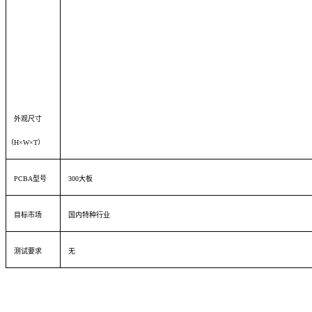
外观尺寸
（H×W×T）
PCBA型号
300大板
目标市场
国内特种行业
测试要求
无