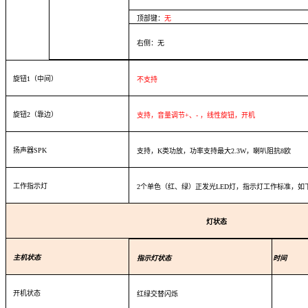
顶部键：
无
右侧：无
旋钮1（中间）
不支持
旋钮2（靠边）
支持，音量调节+、- ，线性旋钮，开机
扬声器SPK
支持，K类功放，功率支持最大2.3W，喇叭阻抗8欧
工作指示灯
2个单色（红、绿）正发光LED灯，指示灯工作标准，如
灯状态
主机状态
指示灯状态
时间
开机状态
红绿交替闪烁