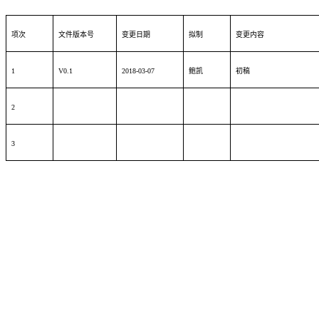
项次
文件版本号
变更日期
拟制
变更内容
1
V0.1
2018-03-07
鲍凯
初稿
2
3