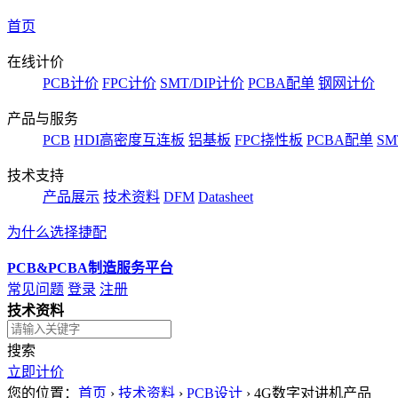
首页
在线计价
PCB计价
FPC计价
SMT/DIP计价
PCBA配单
钢网计价
产品与服务
PCB
HDI高密度互连板
铝基板
FPC挠性板
PCBA配单
SM
技术支持
产品展示
技术资料
DFM
Datasheet
为什么选择捷配
PCB&PCBA制造服务平台
常见问题
登录
注册
技术资料
搜索
立即计价
您的位置：
首页
›
技术资料
›
PCB设计
›
4G数字对讲机产品