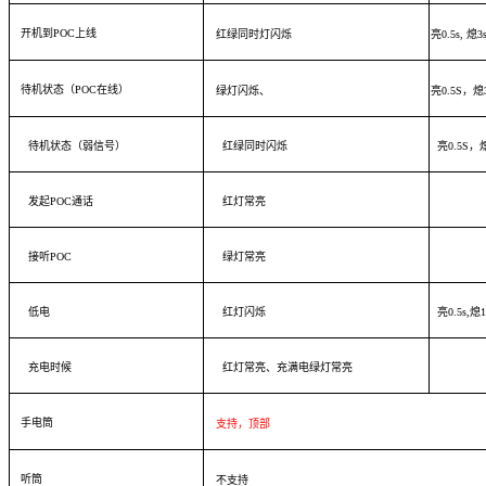
开机到POC上线
红绿同时灯闪烁
亮0.5s, 熄3
待机状态（POC在线）
绿灯闪烁、
亮0.5S，熄
待机状态（弱信号）
红绿同时闪烁
亮0.5S，
发起POC通话
红灯常亮
接听POC
绿灯常亮
低电
红灯闪烁
亮0.5s,熄1
充电时候
红灯常亮、充满电绿灯常亮
手电筒
支持，顶部
听筒
不支持