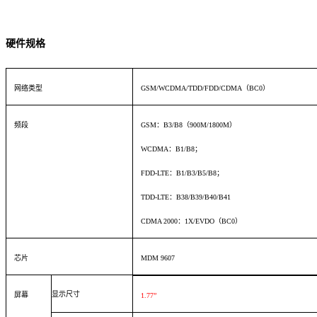
硬件规格
网络类型
GSM/WCDMA/TDD/FDD/CDMA（BC0）
频段
GSM：B3/B8（900M/1800M）
WCDMA：B1/B8；
FDD-LTE：B1/B3/B5/B8；
TDD-LTE：B38/B39/B40/B41
CDMA 2000：1X/EVDO（BC0）
芯片
MDM 9607
显示尺寸
屏幕
1.77
”