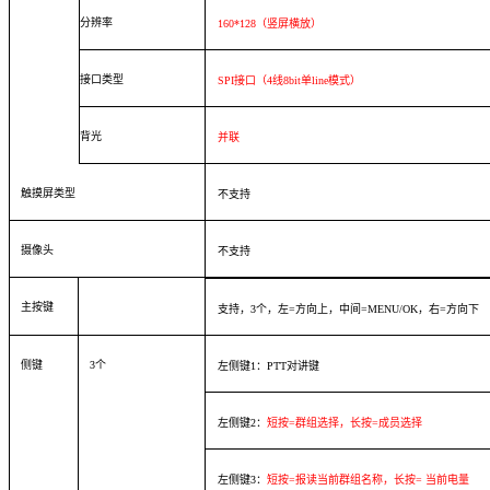
分辨率
160*128（竖屏横放）
接口类型
SPI接口（4线8bit单line模式）
背光
并联
触摸屏类型
不支持
摄像头
不支持
主按键
支持，3个，左=方向上，中间=MENU/OK，右=方向下
侧键
3个
左侧键1：PTT对讲键
左侧键2：
短按=群组选择，长按=成员选择
左侧键3：
短按=报读当前群组名称，长按=
当前电量