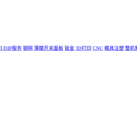
T/DIP服务
钢网
薄膜开关面板
钣金
3D打印
CNC
模具注塑
整机