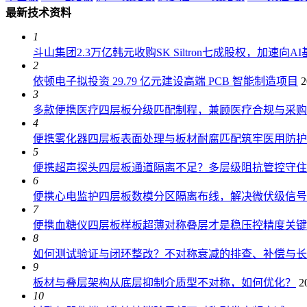
最新技术资料
1
斗山集团2.3万亿韩元收购SK Siltron七成股权，加速向
2
依顿电子拟投资 29.79 亿元建设高端 PCB 智能制造项目
2
3
多款便携医疗四层板分级匹配制程，兼顾医疗合规与采购
4
便携雾化器四层板表面处理与板材耐腐匹配筑牢医用防护
5
便携超声探头四层板通道隔离不足？多层级阻抗管控守住6
6
便携心电监护四层板数模分区隔离布线，解决微伏级信号
7
便携血糖仪四层板样板超薄对称叠层才是稳压控精度关键
8
如何测试验证与闭环整改？不对称衰减的排查、补偿与长
9
板材与叠层架构从底层抑制介质型不对称，如何优化？
2
10