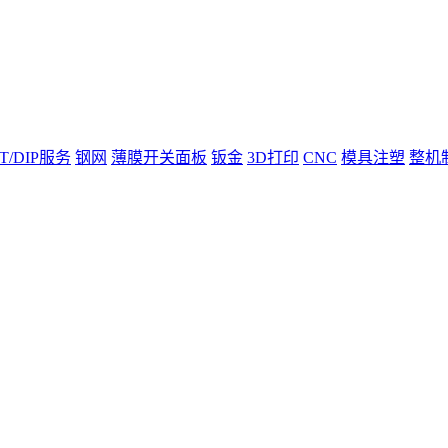
T/DIP服务
钢网
薄膜开关面板
钣金
3D打印
CNC
模具注塑
整机