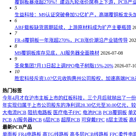
覆铜板暴涨超270%！建滔九轮涨价席卷上下游，PCB产
5
生益科技：M9认证突破叠加52亿扩产，高端覆铜板龙头加
6
ABF载板缺货周期延续，上游原材料成为扩产主要瓶颈
2
7
FR-4覆铜板一年涨超270%，PCB涨价潮沿产业链传导
202
8
M9覆铜板库存见底，AI服务器全面换材
2026-07-08
9
圣泉集团7月13日起上调PPO电子树脂15%-20%
2026-07-1
10
胜宏科技斥资3.07亿元收购惠州公司股权，加速高端PC
热门标签
今年4月才在沪市主板上市的红板科技，三个月后就抛出了一
年实现归属于上市公司股东的净利润28.30亿元至30.00亿元，较上年
大电流PCB
阻抗电路板
医疗电子FPC
电池PCB
PCB覆铜板
单
PCB
AI服务器PCB
6层PCB
超厚PCB
可穿戴FPC
8层主流板
高
最新PCB产品
单面板
FR4电路板
高TG线路板
高多层PCB线路板
FPC柔性电