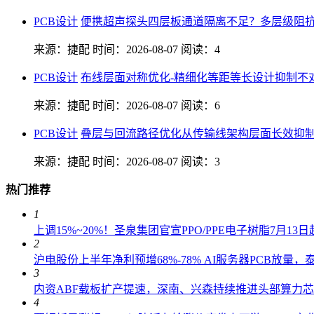
PCB设计
便携超声探头四层板通道隔离不足？多层级阻抗
来源：捷配
时间：2026-08-07
阅读：4
PCB设计
布线层面对称优化-精细化等距等长设计抑制不
来源：捷配
时间：2026-08-07
阅读：6
PCB设计
叠层与回流路径优化从传输线架构层面长效抑
来源：捷配
时间：2026-08-07
阅读：3
热门推荐
1
上调15%~20%！圣泉集团官宣PPO/PPE电子树脂7月1
2
沪电股份上半年净利预增68%-78% AI服务器PCB放量
3
内资ABF载板扩产提速，深南、兴森持续推进头部算力
4