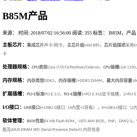
B85M产品
来源：
时间: 2018/07/02 16:56:00
阅读: 355
标签：
B85M，产品
主板芯片
：
集成芯片
声卡
网卡
，
主芯片组
，
芯片组描述
采用
/
Intel B85
I
卡
处理器规格
：
类型
、
插槽
CPU
Core i7/i5/i3/Pentium/Celeron
CPU
LGA 1150
内存规格
：
内存类型
，
内存插槽
，
最大内存容量
DDR3
2×DDR3 DIMM
16
扩展插槽
：
标准
，
插槽
显卡插槽，
PCI-E
PCI-E 3.0
PCI-E
1×PCI-E X16
2×PCI-E
I/O接口
：
接口
接口（
内置
背板），
接口（
USB
6×USB2.0
4
+2
4×USB3.0
2
软体管理
：
性能
，
，
，
，
BIOS
64 Mb Flash ROM
UEFI AMI BIOS
PnP
DMI2.0
能及
内存信息
ASUS DRAM SPD (Serial Presence Detect)