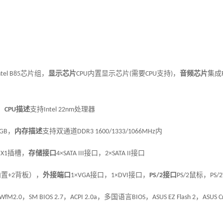
芯片组
，
显示芯片
内置显示芯片
需要
支持
，
音频芯片
集成
ntel B85
CPU
(
CPU
)
、
描述
支持
处理器
CPU
Intel 22nm
，
内存描述
支持双通道
内
GB
DDR3 1600/1333/1066MHz
插槽
，
存储接口
接口，
接口
 X1
4×SATA III
2×SATA II
内置
背板）
，
外接端口
接口
，
接口
，
接口
鼠标，
+2
1×VGA
1×DVI
PS/2
PS/2
PS/2
，
，
，多国语言
，
，
WfM2.0
SM BIOS 2.7
ACPI 2.0a
BIOS
ASUS EZ Flash 2
ASUS C