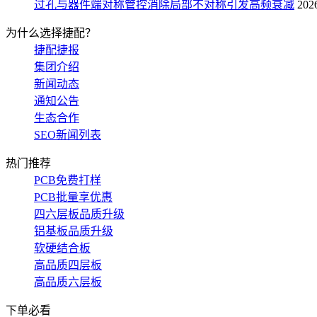
过孔与器件端对称管控消除局部不对称引发高频衰减
202
为什么选择捷配？
捷配捷报
集团介绍
新闻动态
通知公告
生态合作
SEO新闻列表
热门推荐
PCB免费打样
PCB批量享优惠
四六层板品质升级
铝基板品质升级
软硬结合板
高品质四层板
高品质六层板
下单必看