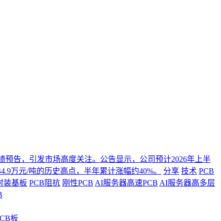
年度业绩预告，引发市场高度关注。公告显示，公司预计2026年上半
4.9万元/吨的历史高点，半年累计涨幅约40%。
分享
技术
PCB
封装基板
PCB阻抗
刚性PCB
AI服务器高速PCB
AI服务器高多层
B
CB板