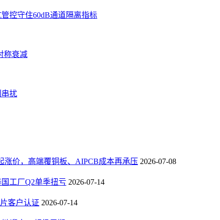
管控守住60dB通道隔离指标
对称衰减
制串扰
3日起涨价，高端覆铜板、AIPCB成本再承压
2026-07-08
，泰国工厂Q2单季扭亏
2026-07-14
芯片客户认证
2026-07-14