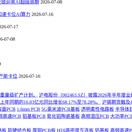
业链迎来AI超级周期
2026-07-08
速卡位AI算力
2026-07-16
026-07-17
6-07-08
0
B产能卡位
2026-07-16
份重量级扩产计划。
沪电股份（002463.SZ）披露2026年半
同期的16.83亿元同比增长68.17%至78.28%。
沪锡期货触及4
双面PCB
1.6mm PCB
5G毫米波PCB基板
透明柔性电路板
半导体
频高速PCB
铝基板PCB
氮化铝陶瓷基板
高频混压PCB
大功率PC
路板
软硬结合板
厚铜PCB板
HDI高密度互连板
铝基板
高频高速P