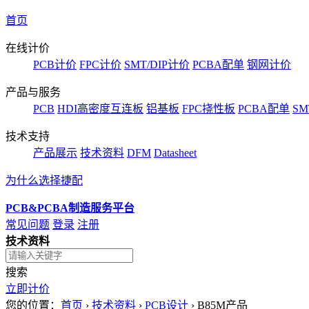
首页
在线计价
PCB计价
FPC计价
SMT/DIP计价
PCBA配单
钢网计价
产品与服务
PCB
HDI高密度互连板
铝基板
FPC挠性板
PCBA配单
SM
技术支持
产品展示
技术资料
DFM
Datasheet
为什么选择捷配
PCB&PCBA制造服务平台
常见问题
登录
注册
技术资料
搜索
立即计价
您的位置：
首页
›
技术资料
›
PCB设计
›
B85M产品