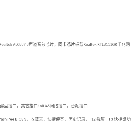
声道音效芯片
，
网卡芯片
板载
千兆网
Realtek ALC887 8
Realtek RTL8111GR
键盘接口
，
其它接口
网络接口，音频接口
1×RJ45
，收藏夹，快捷便签，历史记录，
截屏，
快捷键功
rashFree BIOS 3
F12
F3