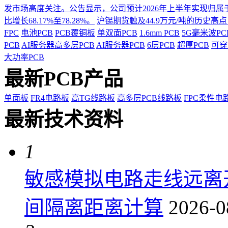
发市场高度关注。公告显示，公司预计2026年上半年实现归属于上市
比增长68.17%至78.28%。
沪锡期货触及44.9万元/吨的历史高
FPC
电池PCB
PCB覆铜板
单双面PCB
1.6mm PCB
5G毫米波P
PCB
AI服务器高多层PCB
AI服务器PCB
6层PCB
超厚PCB
可穿
大功率PCB
最新PCB产品
单面板
FR4电路板
高TG线路板
高多层PCB线路板
FPC柔性电
最新技术资料
1
敏感模拟电路走线远离
间隔离距离计算
2026-0