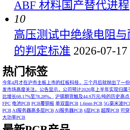
ABF 材料国产替代进程
10
高压测试中绝缘电阻与
的判定标准
2026-07-17
热门标签
今年4月才在沪市主板上市的红板科技，三个月后就抛出了一
发市场高度关注。公告显示，公司预计2026年上半年实现归属于上市
比增长68.17%至78.28%。
沪锡期货触及44.9万元/吨的历史高
FPC
电池PCB
PCB覆铜板
单双面PCB
1.6mm PCB
5G毫米波P
PCB
AI服务器高多层PCB
AI服务器PCB
6层PCB
超厚PCB
可穿
大功率PCB
最新PCB产品