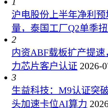
1
沪电股份上半年净利预增6
量，泰国工厂Q2单季
2
内资ABF载板扩产提
力芯片客户认证
2026-0
3
生益科技：M9认证突
头加速卡位AI算力
2026