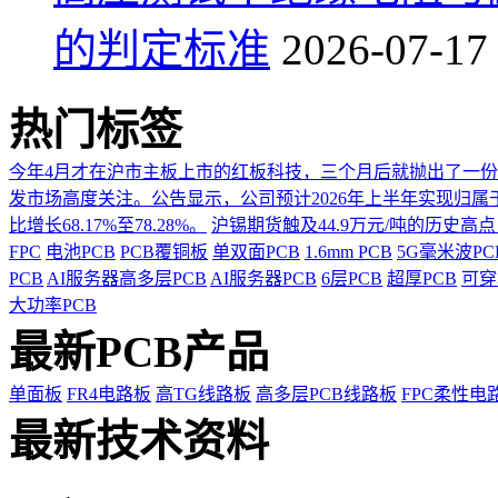
的判定标准
2026-07-17
热门标签
今年4月才在沪市主板上市的红板科技，三个月后就抛出了一
发市场高度关注。公告显示，公司预计2026年上半年实现归属于上市
比增长68.17%至78.28%。
沪锡期货触及44.9万元/吨的历史高
FPC
电池PCB
PCB覆铜板
单双面PCB
1.6mm PCB
5G毫米波P
PCB
AI服务器高多层PCB
AI服务器PCB
6层PCB
超厚PCB
可穿
大功率PCB
最新PCB产品
单面板
FR4电路板
高TG线路板
高多层PCB线路板
FPC柔性电
最新技术资料