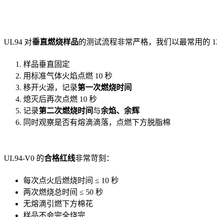
UL94 对
垂直燃烧样品
的测试流程非常严格，我们以最常用的 125m
样品垂直固定
用标准气体火焰点燃 10 秒
移开火源，记录
第一次燃烧时间
熄灭后再次点燃 10 秒
记录
第二次燃烧时间
与
余焰、余辉
同时观察是否有熔滴滴落，点燃下方脱脂棉
UL94-V0 的
合格红线
非常苛刻：
每次点火后燃烧时间 ≤ 10 秒
两次燃烧总时间 ≤ 50 秒
无熔滴引燃下方棉花
样品不会完全烧完