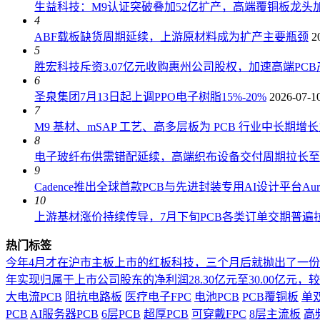
生益科技：M9认证突破叠加52亿扩产，高端覆铜板龙头加
4
ABF载板缺货周期延续，上游原材料成为扩产主要瓶颈
2
5
胜宏科技斥资3.07亿元收购惠州公司股权，加速高端PC
6
圣泉集团7月13日起上调PPO电子树脂15%-20%
2026-07-1
7
M9 基材、mSAP 工艺、高多层板为 PCB 行业中长期增
8
电子玻纤布供需错配延续，高端织布设备交付周期拉长至 18
9
Cadence推出全球首款PCB与先进封装专用AI设计平台AuraS
10
上游基材涨价持续传导，7月下旬PCB各类订单交期普遍拉长
热门标签
今年4月才在沪市主板上市的红板科技，三个月后就抛出了一
年实现归属于上市公司股东的净利润28.30亿元至30.00亿元，较上年
大电流PCB
阻抗电路板
医疗电子FPC
电池PCB
PCB覆铜板
单
PCB
AI服务器PCB
6层PCB
超厚PCB
可穿戴FPC
8层主流板
高