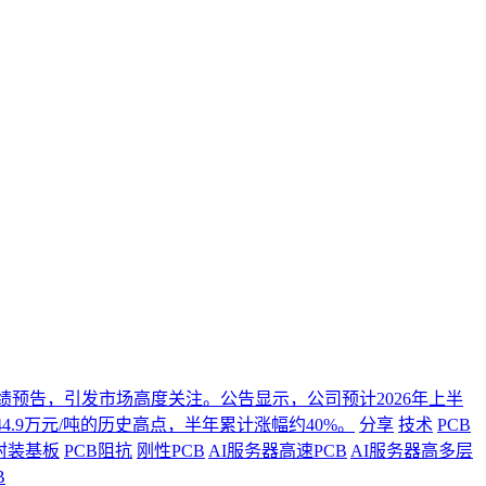
年度业绩预告，引发市场高度关注。公告显示，公司预计2026年上半
4.9万元/吨的历史高点，半年累计涨幅约40%。
分享
技术
PCB
封装基板
PCB阻抗
刚性PCB
AI服务器高速PCB
AI服务器高多层
B