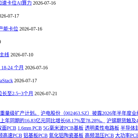
速卡位AI算力
2026-07-16
026-07-17
B产能卡位
2026-07-16
0
长主线
2026-07-10
-24 个月
2026-07-16
tack
2026-07-17
至2.5~3个月
2026-07-21
份重量级扩产计划。
沪电股份（002463.SZ）披露2026年半
同期的16.83亿元同比增长68.17%至78.28%。
沪锡期货触及4
双面PCB
1.6mm PCB
5G毫米波PCB基板
透明柔性电路板
半导体
频高速PCB
铝基板PCB
氮化铝陶瓷基板
高频混压PCB
大功率PC