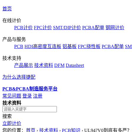
首页
在线计价
PCB计价
FPC计价
SMT/DIP计价
PCBA配单
钢网计价
产品与服务
PCB
HDI高密度互连板
铝基板
FPC挠性板
PCBA配单
SM
技术支持
产品展示
技术资料
DFM
Datasheet
为什么选择捷配
PCB&PCBA制造服务平台
常见问题
登录
注册
技术资料
搜索
立即计价
您的位置：
首页
›
技术资料
›
PCB知识
›
UL94?V0到底有多