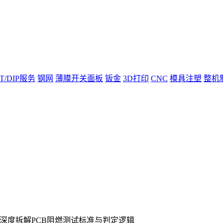
T/DIP服务
钢网
薄膜开关面板
钣金
3D打印
CNC
模具注塑
整机
严？深度拆解PCB阻燃测试标准与判定逻辑