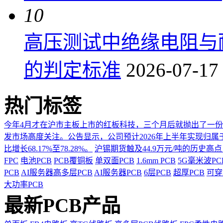
10
高压测试中绝缘电阻与
的判定标准
2026-07-17
热门标签
今年4月才在沪市主板上市的红板科技，三个月后就抛出了一
发市场高度关注。公告显示，公司预计2026年上半年实现归属于上市
比增长68.17%至78.28%。
沪锡期货触及44.9万元/吨的历史高
FPC
电池PCB
PCB覆铜板
单双面PCB
1.6mm PCB
5G毫米波P
PCB
AI服务器高多层PCB
AI服务器PCB
6层PCB
超厚PCB
可穿
大功率PCB
最新PCB产品