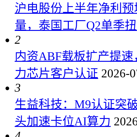
沪电股份上半年净利预增6
量，泰国工厂Q2单季
2
内资ABF载板扩产提
力芯片客户认证
2026-0
3
生益科技：M9认证突
头加速卡位AI算力
2026
4