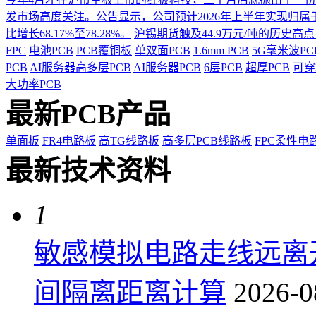
发市场高度关注。公告显示，公司预计2026年上半年实现归属于上市
比增长68.17%至78.28%。
沪锡期货触及44.9万元/吨的历史高
FPC
电池PCB
PCB覆铜板
单双面PCB
1.6mm PCB
5G毫米波P
PCB
AI服务器高多层PCB
AI服务器PCB
6层PCB
超厚PCB
可穿
大功率PCB
最新PCB产品
单面板
FR4电路板
高TG线路板
高多层PCB线路板
FPC柔性电
最新技术资料
1
敏感模拟电路走线远离
间隔离距离计算
2026-0