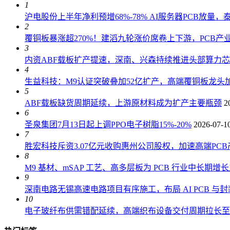
1
沪电股份上半年净利预增68%-78% AI服务器PCB放量
2
覆铜板暴涨超270%！建滔九轮涨价席卷上下游，PCB产
3
内资ABF载板扩产提速，深南、兴森持续推进头部算力
4
生益科技：M9认证突破叠加52亿扩产，高端覆铜板龙头加
5
ABF载板缺货周期延续，上游原材料成为扩产主要瓶颈
2
6
圣泉集团7月13日起上调PPO电子树脂15%-20%
2026-07-1
7
胜宏科技斥资3.07亿元收购惠州公司股权，加速高端PC
8
M9 基材、mSAP 工艺、高多层板为 PCB 行业中长期增
9
深南电路无锡高速电路项目有序施工，布局 AI PCB 与
10
电子玻纤布供需错配延续，高端织布设备交付周期拉长至 18