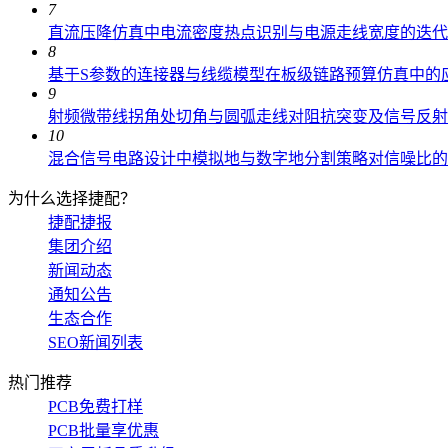
7
直流压降仿真中电流密度热点识别与电源走线宽度的迭代
8
基于S参数的连接器与线缆模型在板级链路预算仿真中的
9
射频微带线拐角处切角与圆弧走线对阻抗突变及信号反射
10
混合信号电路设计中模拟地与数字地分割策略对信噪比的
为什么选择捷配？
捷配捷报
集团介绍
新闻动态
通知公告
生态合作
SEO新闻列表
热门推荐
PCB免费打样
PCB批量享优惠