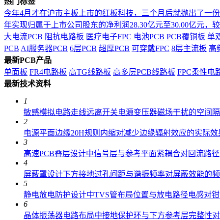
热门标签
今年4月才在沪市主板上市的红板科技，三个月后就抛出了一
年实现归属于上市公司股东的净利润28.30亿元至30.00亿元，较上年
大电流PCB
阻抗电路板
医疗电子FPC
电池PCB
PCB覆铜板
单
PCB
AI服务器PCB
6层PCB
超厚PCB
可穿戴FPC
8层主流板
高
最新PCB产品
单面板
FR4电路板
高TG线路板
高多层PCB线路板
FPC柔性电
最新技术资料
1
敏感模拟电路走线远离开关电源变压器磁场干扰的空间隔
2
电源平面边缘20H规则内缩对减少边缘辐射效应的实际效
3
高速PCB叠层设计中信号层与参考平面紧耦合对回流路
4
屏蔽罩设计下方接地过孔间距与谐振频率对屏蔽效能的频
5
静电放电防护设计中TVS管布局位置与放电路径电感对
6
晶体振荡器电路布局中接地保护环与下方参考层完整性对