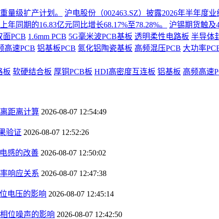
份重量级扩产计划。
沪电股份（002463.SZ）披露2026年半
同期的16.83亿元同比增长68.17%至78.28%。
沪锡期货触及4
双面PCB
1.6mm PCB
5G毫米波PCB基板
透明柔性电路板
半导体
频高速PCB
铝基板PCB
氮化铝陶瓷基板
高频混压PCB
大功率PC
路板
软硬结合板
厚铜PCB板
HDI高密度互连板
铝基板
高频高速P
离距离计算
2026-08-07 12:54:49
果验证
2026-08-07 12:52:26
径电感的改善
2026-08-07 12:50:02
率响应关系
2026-08-07 12:47:38
钳位电压的影响
2026-08-07 12:45:14
相位噪声的影响
2026-08-07 12:42:50