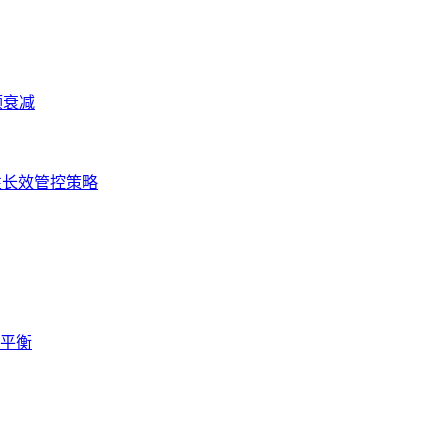
频衰减
性长效管控策略
蚀平衡