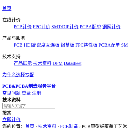
首页
在线计价
PCB计价
FPC计价
SMT/DIP计价
PCBA配单
钢网计价
产品与服务
PCB
HDI高密度互连板
铝基板
FPC挠性板
PCBA配单
SM
技术支持
产品展示
技术资料
DFM
Datasheet
为什么选择捷配
PCB&PCBA制造服务平台
常见问题
登录
注册
技术资料
搜索
立即计价
您的位置：
首页
›
技术资料
›
PCB制造
›
PCB原型板覆盖工艺