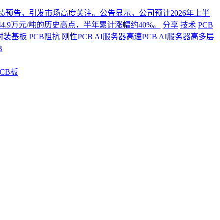
年度业绩预告，引发市场高度关注。公告显示，公司预计2026年上半
4.9万元/吨的历史高点，半年累计涨幅约40%。
分享
技术
PCB
封装基板
PCB阻抗
刚性PCB
AI服务器高速PCB
AI服务器高多层
B
CB板