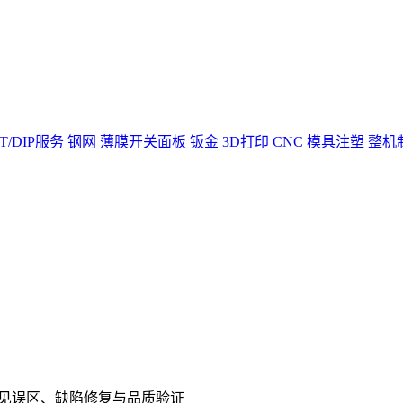
T/DIP服务
钢网
薄膜开关面板
钣金
3D打印
CNC
模具注塑
整机
常见误区、缺陷修复与品质验证