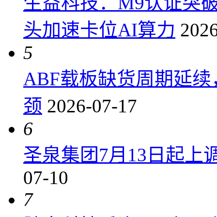
生益科技：M9认证突
头加速卡位AI算力
2026
5
ABF载板缺货周期延
颈
2026-07-17
6
圣泉集团7月13日起上调P
07-10
7