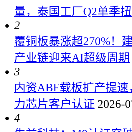
量，泰国工厂Q2单季
2
覆铜板暴涨超270%！
产业链迎来AI超级周期
3
内资ABF载板扩产提
力芯片客户认证
2026-0
4