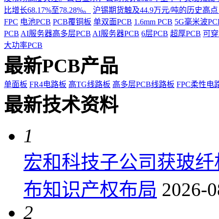
比增长68.17%至78.28%。
沪锡期货触及44.9万元/吨的历史高
FPC
电池PCB
PCB覆铜板
单双面PCB
1.6mm PCB
5G毫米波P
PCB
AI服务器高多层PCB
AI服务器PCB
6层PCB
超厚PCB
可穿
大功率PCB
最新PCB产品
单面板
FR4电路板
高TG线路板
高多层PCB线路板
FPC柔性电
最新技术资料
1
宏和科技子公司获玻纤
布知识产权布局
2026-0
2