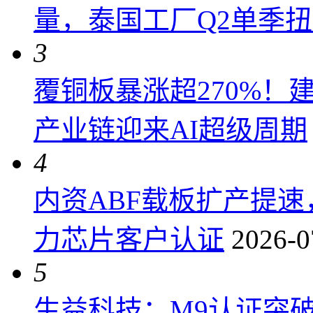
量，泰国工厂Q2单季
3
覆铜板暴涨超270%！
产业链迎来AI超级周期
4
内资ABF载板扩产提
力芯片客户认证
2026-0
5
生益科技：M9认证突