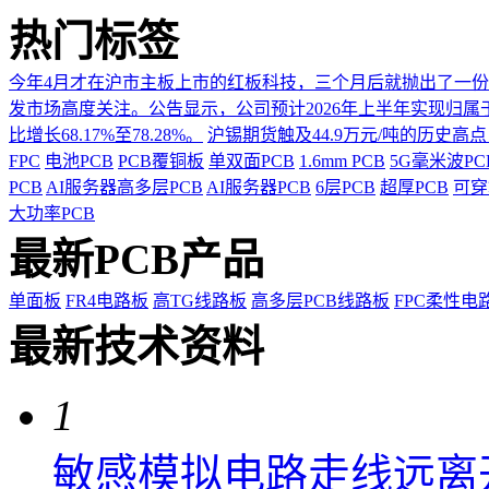
热门标签
今年4月才在沪市主板上市的红板科技，三个月后就抛出了一
发市场高度关注。公告显示，公司预计2026年上半年实现归属于上市
比增长68.17%至78.28%。
沪锡期货触及44.9万元/吨的历史高
FPC
电池PCB
PCB覆铜板
单双面PCB
1.6mm PCB
5G毫米波P
PCB
AI服务器高多层PCB
AI服务器PCB
6层PCB
超厚PCB
可穿
大功率PCB
最新PCB产品
单面板
FR4电路板
高TG线路板
高多层PCB线路板
FPC柔性电
最新技术资料
1
敏感模拟电路走线远离