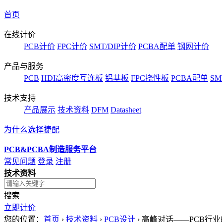
首页
在线计价
PCB计价
FPC计价
SMT/DIP计价
PCBA配单
钢网计价
产品与服务
PCB
HDI高密度互连板
铝基板
FPC挠性板
PCBA配单
SM
技术支持
产品展示
技术资料
DFM
Datasheet
为什么选择捷配
PCB&PCBA制造服务平台
常见问题
登录
注册
技术资料
搜索
立即计价
您的位置：
首页
›
技术资料
›
PCB设计
›
高峰对话——PCB行