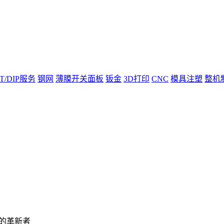
T/DIP服务
钢网
薄膜开关面板
钣金
3D打印
CNC
模具注塑
整机
业的革新者