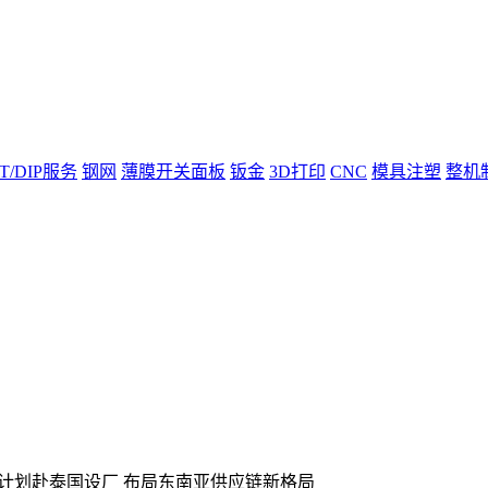
T/DIP服务
钢网
薄膜开关面板
钣金
3D打印
CNC
模具注塑
整机
益计划赴泰国设厂 布局东南亚供应链新格局