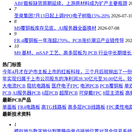
ABF载板缺货周期延续，上游原材料成为扩产主要瓶颈
2
7
圣泉集团7月13日起上调PPO电子树脂15%-20%
2026-07-1
8
M9覆铜板库存见底，AI服务器全面换材
2026-07-08
9
FR-4覆铜板一年涨超270%，PCB涨价潮沿产业链传导
202
10
M9 基材、mSAP 工艺、高多层板为 PCB 行业中长期增
热门标签
今年4月才在沪市主板上市的红板科技，三个月后就抛出了一
年实现归属于上市公司股东的净利润28.30亿元至30.00亿元，较上年
大电流PCB
阻抗电路板
医疗电子FPC
电池PCB
PCB覆铜板
单
PCB
AI服务器PCB
6层PCB
超厚PCB
可穿戴FPC
8层主流板
高
最新PCB产品
单面板
FR4电路板
高TG线路板
高多层PCB线路板
FPC柔性电
最新技术资料
1
模拟地与数字地分割策略中单点接地位置对混合信号系统