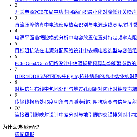
2
开关电源PCB布局中功率回路面积最小化对降低开关噪
3
直流压降仿真中电流密度热点识别与电源走线宽度/过孔
4
电源平面谐振腔模式分析中电容放置位置对特定频率点阻
5
目标阻抗法在电源分配网络设计中去耦电容选型与容值组
6
PCIe Gen4/Gen5链路设计中信道损耗预算与均衡器参数
7
DDR4/DDR5内存布线中Fly-by拓扑结构的地址/命令线
8
时钟信号布线中包地处理与地过孔间距对防止时钟噪声耦
9
传输线拐角处45度切角与圆弧走线对阻抗突变与信号反
10
连接器引脚映射设计中差分对与地引脚的交错排列对串扰
为什么选择捷配？
捷配捷报