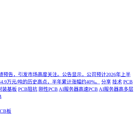
年度业绩预告，引发市场高度关注。公告显示，公司预计2026年上半
4.9万元/吨的历史高点，半年累计涨幅约40%。
分享
技术
PCB
封装基板
PCB阻抗
刚性PCB
AI服务器高速PCB
AI服务器高多层
B
CB板