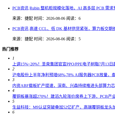
PCB资讯
Rubin 整机柜规模化落地，AI 高多层 PCB 
来源：捷配
时间：2026-08-06
阅读：6
PCB资讯
高速 CCL、低 DK 基材供货紧张，算力板交
来源：捷配
时间：2026-08-06
阅读：5
热门推荐
1
上调15%~20%！圣泉集团官宣PPO/PPE电子树脂7月1
2
沪电股份上半年净利预增68%-78% AI服务器PCB放量
3
内资ABF载板扩产提速，深南、兴森持续推进头部算力
4
覆铜板暴涨超270%！建滔九轮涨价席卷上下游，PCB产
5
生益科技：M9认证突破叠加52亿扩产，高端覆铜板龙头加
6