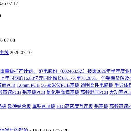
026-07-17
0
6-07-08
长主线
2026-07-10
份重量级扩产计划。
沪电股份（002463.SZ）披露2026年半
同期的16.83亿元同比增长68.17%至78.28%。
沪锡期货触及4
双面PCB
1.6mm PCB
5G毫米波PCB基板
透明柔性电路板
半导体
频高速PCB
铝基板PCB
氮化铝陶瓷基板
高频混压PCB
大功率PC
路板
软硬结合板
厚铜PCB板
HDI高密度互连板
铝基板
高频高速P
信噪比的影响
2026-08-06 12:57:20