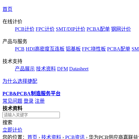
首页
在线计价
PCB计价
FPC计价
SMT/DIP计价
PCBA配单
钢网计价
产品与服务
PCB
HDI高密度互连板
铝基板
FPC挠性板
PCBA配单
SM
技术支持
产品展示
技术资料
DFM
Datasheet
为什么选择捷配
PCB&PCBA制造服务平台
常见问题
登录
注册
技术资料
搜索
立即计价
您的位置：
首页
›
技术资料
›
PCB资讯
›
华为PCB供应商嘉联