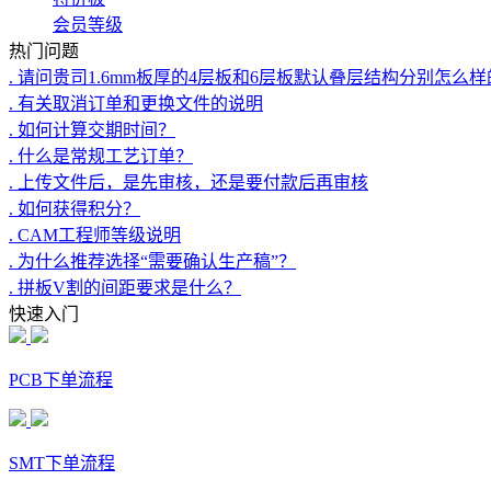
会员等级
热门问题
. 请问贵司1.6mm板厚的4层板和6层板默认叠层结构分别怎么
. 有关取消订单和更换文件的说明
. 如何计算交期时间？
. 什么是常规工艺订单？
. 上传文件后，是先审核，还是要付款后再审核
. 如何获得积分？
. CAM工程师等级说明
. 为什么推荐选择“需要确认生产稿”？
. 拼板V割的间距要求是什么？
快速入门
PCB下单流程
SMT下单流程