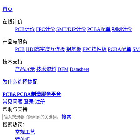
首页
在线计价
PCB计价
FPC计价
SMT/DIP计价
PCBA配单
钢网计价
产品与服务
PCB
HDI高密度互连板
铝基板
FPC挠性板
PCBA配单
SM
技术支持
产品展示
技术资料
DFM
Datasheet
为什么选择捷配
PCB&PCBA制造服务平台
常见问题
登录
注册
帮助与支持
搜索
搜索热词：
常规工艺
特价板