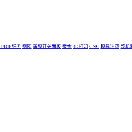
T/DIP服务
钢网
薄膜开关面板
钣金
3D打印
CNC
模具注塑
整机