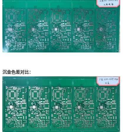
沉
金
色差
对比：