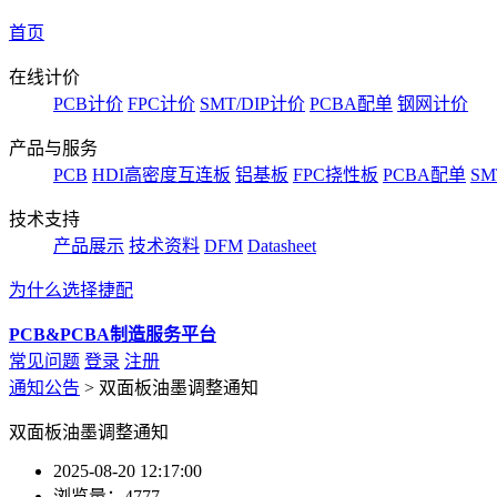
首页
在线计价
PCB计价
FPC计价
SMT/DIP计价
PCBA配单
钢网计价
产品与服务
PCB
HDI高密度互连板
铝基板
FPC挠性板
PCBA配单
SM
技术支持
产品展示
技术资料
DFM
Datasheet
为什么选择捷配
PCB&PCBA制造服务平台
常见问题
登录
注册
通知公告
>
双面板油墨调整通知
双面板油墨调整通知
2025-08-20 12:17:00
浏览量：
4777