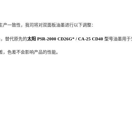
生产一致性，我司将对
双面板
油墨进行以下调整：
墨，替代原先的
太阳 PSR-2000 CD26G* / CA-25 CD40
型号
油墨用于
差，色差不会影响产品的性能。