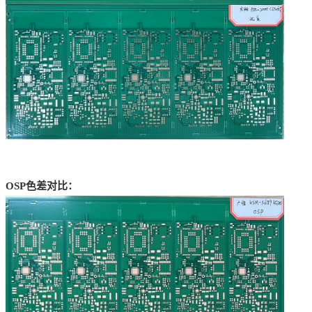
O
S
P
色差
对比：