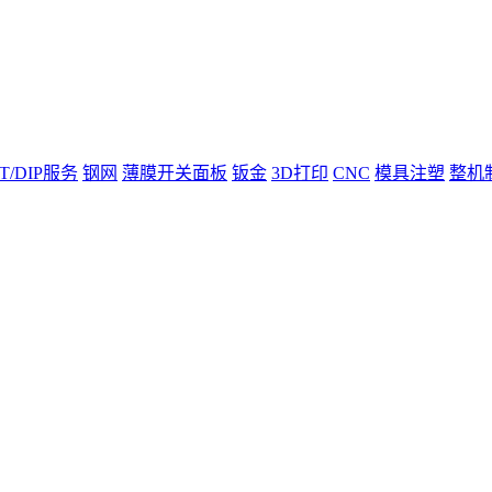
T/DIP服务
钢网
薄膜开关面板
钣金
3D打印
CNC
模具注塑
整机