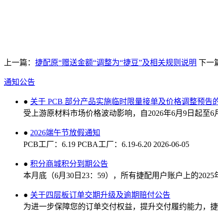
上一篇：
捷配原“赠送金额“调整为“捷豆”及相关规则说明
下一
通知公告
●
关于 PCB 部分产品实施临时限量接单及价格调整预告
受上游原材料市场价格波动影响，自2026年6月9日起至
●
2026端午节放假通知
PCB工厂：6.19 PCBA工厂：6.19-6.20
2026-06-05
●
积分商城积分到期公告
本月底（6月30日23：59），所有捷配用户账户上的20
●
关于四层板订单交期升级及逾期赔付公告
为进一步保障您的订单交付权益，提升交付履约能力，捷