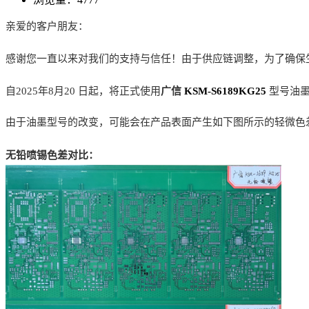
亲爱的客户朋友：
感谢您一直以来对我们的支持与信任！
由于
供应链
调整
，
为了确保
自202
5
年
8
月
2
0
日起，将正式使用
广信
KSM-S6189KG25
型号
油
由于油墨型号的改变，可能会在产品表面产生如下图所示的轻微色
无铅
喷锡
色差
对比：