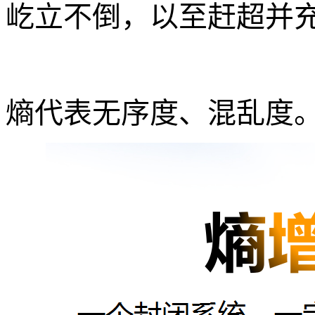
屹立不倒，以至赶超并
熵代表无序度、混乱度