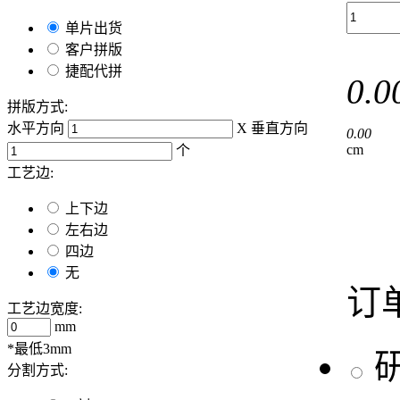
单片出货
客户拼版
捷配代拼
0.0
拼版方式:
水平方向
X
垂直方向
0.00
cm
个
工艺边:
上下边
左右边
四边
无
订
工艺边宽度:
mm
*最低3mm
分割方式: