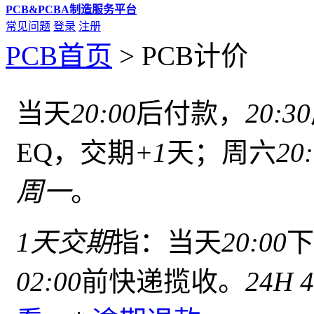
PCB&PCBA制造服务平台
常见问题
登录
注册
PCB首页
>
PCB计价
当天
20:00
后付款，
20:30
EQ，交期
+1
天；周六
20
周一
。
1天交期
指：当天
20:00
下
02:00
前快递揽收。
24H