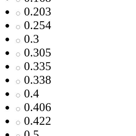
0.203
0.254
0.3
0.305
0.335
0.338
0.4
0.406
0.422
0.5