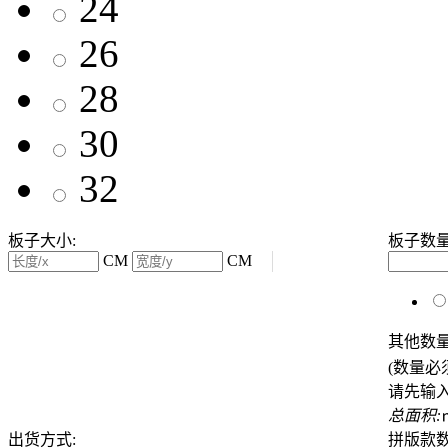
24
26
28
30
32
板子大小:
板子数
CM
CM
其他数
(数量必
请先输
总面积:
出货方式:
拼版款数