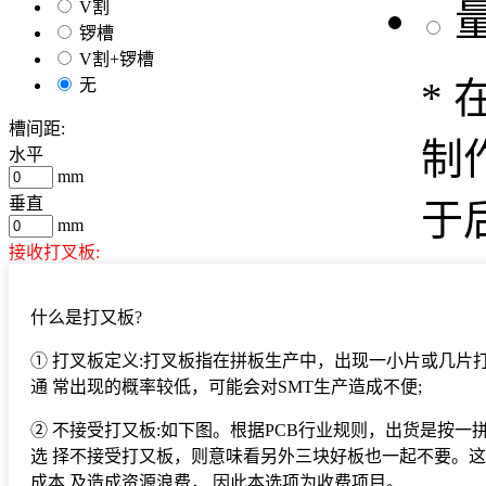
V割
锣槽
V割+锣槽
*
无
槽间距:
制
水平
mm
垂直
于
mm
接收打叉板
:
*
是
什么是打又板?
否
样
① 打叉板定义:打叉板指在拼板生产中，出现一小片或几片
拼版信息示例
缩放比例：
/1
通 常出现的概率较低，可能会对SMT生产造成不便;
0.00
cm
验
② 不接受打又板:如下图。根据PCB行业规则，出货是按一
确定
选 择不接受打又板，则意味看另外三块好板也一起不要。
延
成本 及造成资源浪费， 因此本选项为收费项目。