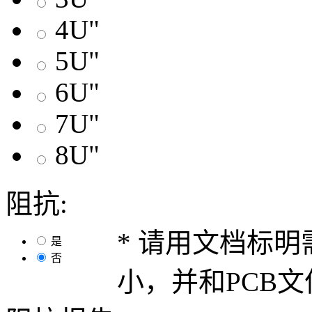
4U"
5U"
6U"
7U"
8U"
阻抗:
* 请用文档标
是
否
小，并和PCB