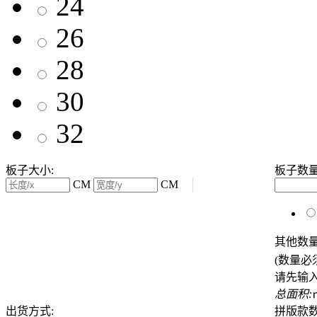
24
26
28
30
32
板子大小:
板子数
CM
CM
其他数
(数量必
请先输
总面积:
出货方式:
拼版款数