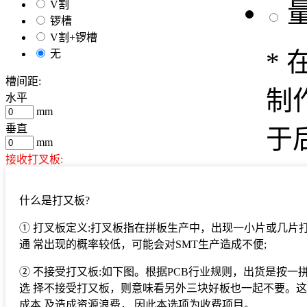
V割
锣槽
V割+锣槽
*
无
槽间距:
制
水平
mm
垂直
于
mm
接收打叉板
:
*
是
什么是打又板?
否
样
① 打叉板定义:打叉板指在拼板生产中，出现一小片或几片
拼版信息示例
缩放比例：
/1
通 常出现的概率较低，可能会对SMT生产造成不便;
0.00
cm
验
② 不接受打又板:如下图。根据PCB行业规则，出货是按一
确定
选 择不接受打又板，则意味看另外三块好板也一起不要。
延
成本 及造成资源浪费， 因此本选项为收费项目。