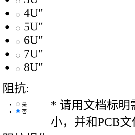
4U"
5U"
6U"
7U"
8U"
阻抗:
* 请用文档标
是
否
小，并和PCB