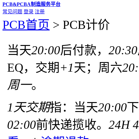
PCB&PCBA制造服务平台
常见问题
登录
注册
PCB首页
>
PCB计价
当天
20:00
后付款，
20:30
EQ，交期
+1
天；周六
20
周一
。
1天交期
指：当天
20:00
下
02:00
前快递揽收。
24H