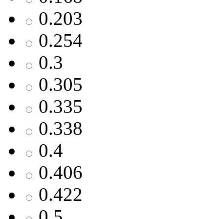
0.203
0.254
0.3
0.305
0.335
0.338
0.4
0.406
0.422
0.5