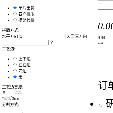
单片出货
客户拼版
捷配代拼
0.0
拼版方式:
水平方向
X
垂直方向
0.00
cm
个
工艺边:
上下边
左右边
四边
无
订
工艺边宽度:
mm
*最低3mm
分割方式: