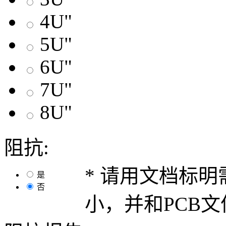
4U"
5U"
6U"
7U"
8U"
阻抗:
* 请用文档标
是
否
小，并和PCB