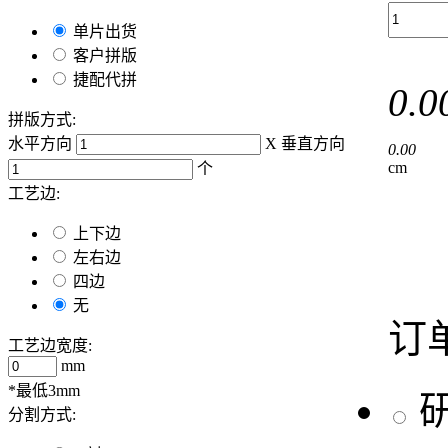
单片出货
客户拼版
捷配代拼
0.0
拼版方式:
水平方向
X
垂直方向
0.00
cm
个
工艺边:
上下边
左右边
四边
无
订
工艺边宽度:
mm
*最低3mm
分割方式: