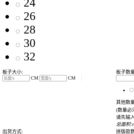
24
26
28
30
32
板子大小:
板子数
CM
CM
其他数
(数量必
请先输
总面积:
出货方式:
拼版款数