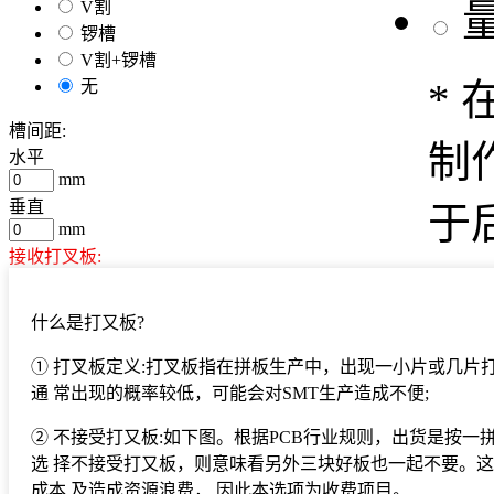
V割
锣槽
V割+锣槽
*
无
槽间距:
制
水平
mm
垂直
于
mm
接收打叉板
:
*
是
什么是打又板?
否
样
① 打叉板定义:打叉板指在拼板生产中，出现一小片或几片
拼版信息示例
缩放比例：
/1
通 常出现的概率较低，可能会对SMT生产造成不便;
0.00
cm
验
② 不接受打又板:如下图。根据PCB行业规则，出货是按一
确定
选 择不接受打又板，则意味看另外三块好板也一起不要。
延
成本 及造成资源浪费， 因此本选项为收费项目。