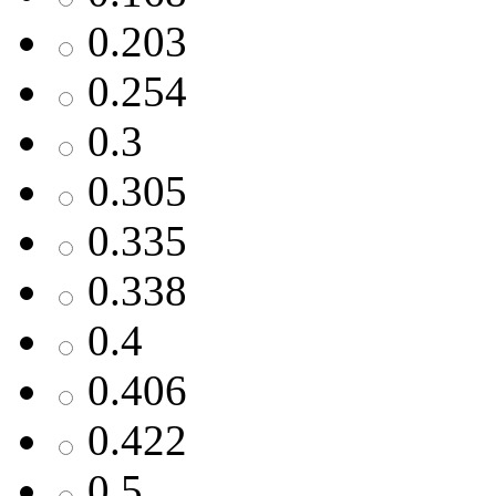
0.203
0.254
0.3
0.305
0.335
0.338
0.4
0.406
0.422
0.5