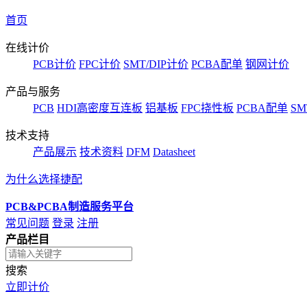
首页
在线计价
PCB计价
FPC计价
SMT/DIP计价
PCBA配单
钢网计价
产品与服务
PCB
HDI高密度互连板
铝基板
FPC挠性板
PCBA配单
SM
技术支持
产品展示
技术资料
DFM
Datasheet
为什么选择捷配
PCB&PCBA制造服务平台
常见问题
登录
注册
产品栏目
搜索
立即计价