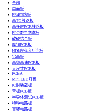
全部
单面板
FR4电路板
高TG线路板
高多层PCB线路板
FPC柔性电路板
软硬结合板
厚铜PCB板
HDI高密度互连板
铝基板
高频高速PCB板
大尺寸PCB板
PCBA
Mini LED灯板
IC封装载板
背板PCB板
半导体测试PCB板
特种电路板
盲锣电路板