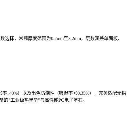
择，常规厚度范围为0.2mm至3.2mm，层数涵盖单面板、
率↓40%）以及出色防潮性（吸湿率＜0.35%），完美适配无铅
备的"工业级热堡垒"与高性能PC电子基石。