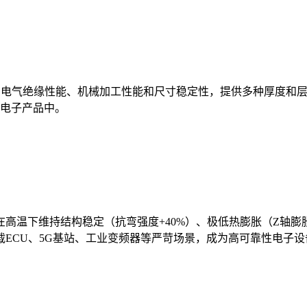
电气绝缘性能、机械加工性能和尺寸稳定性，提供多种厚度和层数选
类电子产品中。
过在高温下维持结构稳定（抗弯强度+40%）、极低热膨胀（Z轴膨胀
载ECU、5G基站、工业变频器等严苛场景，成为高可靠性电子设