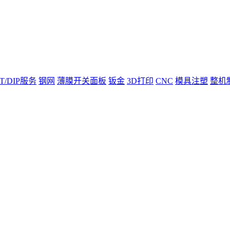
T/DIP服务
钢网
薄膜开关面板
钣金
3D打印
CNC
模具注塑
整机