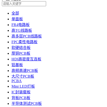
全部
单面板
FR4电路板
高TG线路板
高多层PCB线路板
FPC柔性电路板
软硬结合板
厚铜PCB板
HDI高密度互连板
铝基板
高频高速PCB板
大尺寸PCB板
PCBA
Mini LED灯板
IC封装载板
背板PCB板
半导体测试PCB板