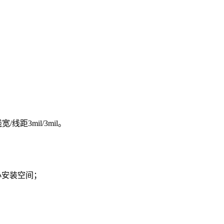
3mil/3mil。
狭小安装空间；