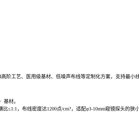
阶工艺、医用级基材、低噪声布线等定制化方案，支持最小线宽/线距
I）基材。
纵横比≤1:1，布线密度达1200点/cm?，适配φ3-10mm窥镜探头的