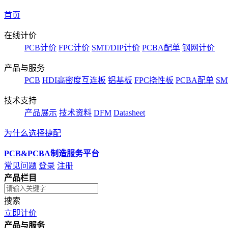
首页
在线计价
PCB计价
FPC计价
SMT/DIP计价
PCBA配单
钢网计价
产品与服务
PCB
HDI高密度互连板
铝基板
FPC挠性板
PCBA配单
SM
技术支持
产品展示
技术资料
DFM
Datasheet
为什么选择捷配
PCB&PCBA制造服务平台
常见问题
登录
注册
产品栏目
搜索
立即计价
产品与服务